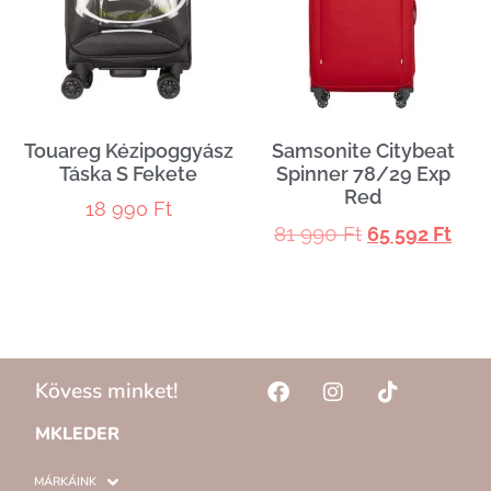
Touareg Kézipoggyász
Samsonite Citybeat
Táska S Fekete
Spinner 78/29 Exp
Red
18 990
Ft
81 990
Ft
65 592
Ft
Kövess minket!
MKLEDER
MÁRKÁINK