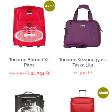
Akció
Touareg Bőrönd Xs
Touareg Kézipoggyász
Piros
Táska Lila
11 990
Ft
30 990
Ft
24 792
Ft
Akció