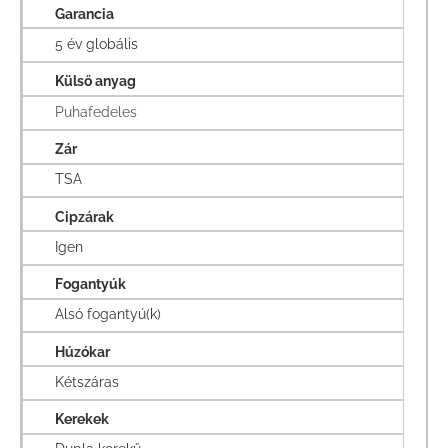
Garancia
5 év globális
Külső anyag
Puhafedeles
Zár
TSA
Cipzárak
Igen
Fogantyúk
Alsó fogantyú(k)
Húzókar
Kétszáras
Kerekek