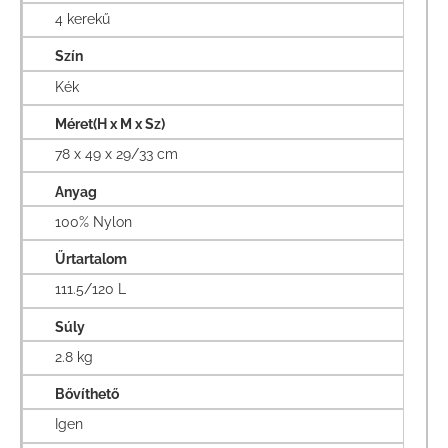
4 kerekű
Szín
Kék
Méret(H x M x Sz)
78 x 49 x 29/33 cm
Anyag
100% Nylon
Űrtartalom
111.5/120 L
Súly
2.8 kg
Bővíthető
Igen