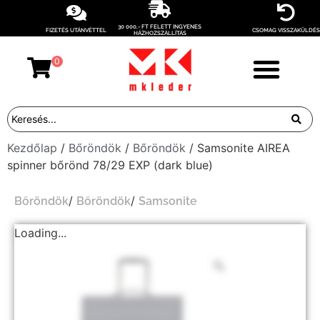
30 000,- FT FELETT INGYENES
FIZETÉS UTÁNVÉTTEL
CSOMAG VISSZAKÜLDÉS
HÁZHOZSZÁLLÍTÁS
0
Kezdőlap
/
Bőröndök
/
Bőröndök
/ Samsonite AIREA
spinner bőrönd 78/29 EXP (dark blue)
/
/
Bőröndök
Bőröndök
Samsonite
Loading...