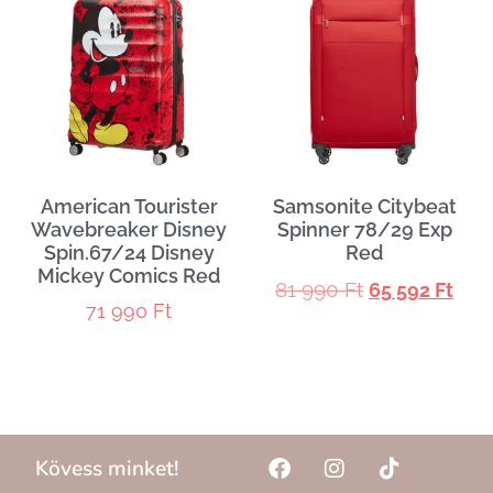
American Tourister
Samsonite Citybeat
Wavebreaker Disney
Spinner 78/29 Exp
Spin.67/24 Disney
Red
Mickey Comics Red
81 990
Ft
65 592
Ft
71 990
Ft
Kövess minket!