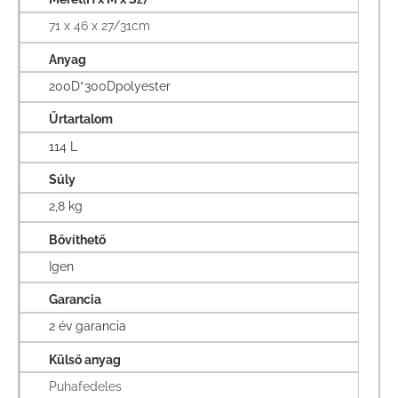
71 x 46 x 27/31cm
Anyag
200D*300Dpolyester
Űrtartalom
114 L
Súly
2,8 kg
Bővíthető
Igen
Garancia
2 év garancia
Külső anyag
Puhafedeles