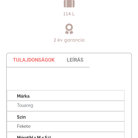
114 L
2 év garancia
TULAJDONSÁGOK
LEÍRÁS
Márka
Touareg
Szín
Fekete
Méret(H x M x Sz)