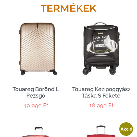
TERMÉKEK
Touareg Bőrönd L
Touareg Kézipoggyász
Pezsgő
Táska S Fekete
49 990
Ft
18 990
Ft
Akció