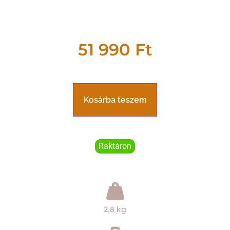
51 990
Ft
Kosárba teszem
Raktáron
2,8 kg