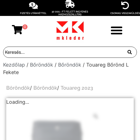
30 000,- FT FELETT INGYENES
FIZETÉS UTÁNVÉTTEL
CSOMAG VISSZAKÜLDÉS
HÁZHOZSZÁLLÍTÁS
0
Kezdőlap
/
Bőröndök
/
Bőröndök
/ Touareg Bőrönd L
Fekete
/
/
Bőröndök
Bőröndök
Touareg 2023
Loading...