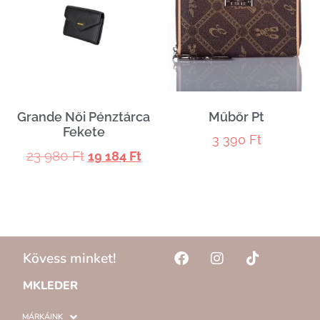
Grande Női Pénztárca
Műbőr Pt
Fekete
3 390
Ft
23 980
Ft
19 184
Ft
Kövess minket!
MKLEDER
MÁRKÁINK