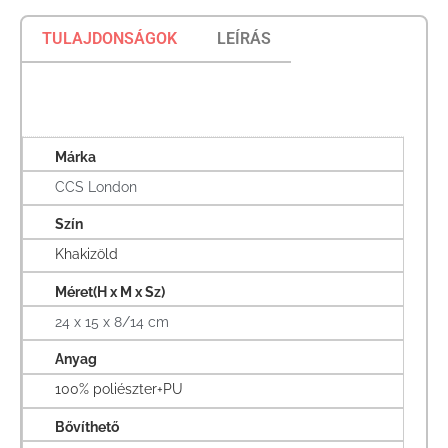
TULAJDONSÁGOK
LEÍRÁS
Márka
CCS London
Szín
Khakizöld
Méret(H x M x Sz)
24 x 15 x 8/14 cm
Anyag
100% poliészter+PU
Bővíthető