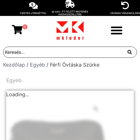
30 000,- FT FELETT INGYENES
FIZETÉS UTÁNVÉTTEL
CSOMAG VISSZAKÜLDÉS
HÁZHOZSZÁLLÍTÁS
0
Kezdőlap
/
Egyéb
/ Férfi Övtáska Szürke
Egyéb
Loading...