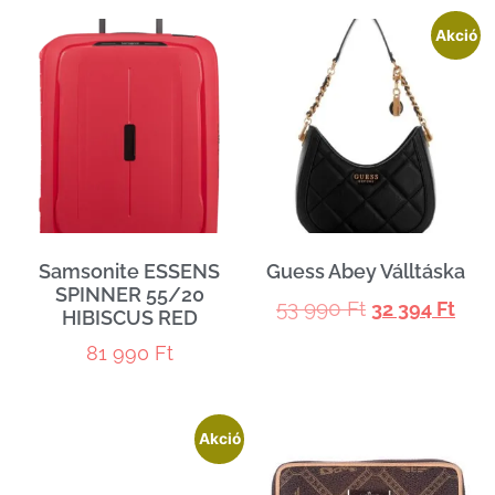
Akció
Samsonite ESSENS
Guess Abey Válltáska
SPINNER 55/20
53 990
Ft
32 394
Ft
HIBISCUS RED
81 990
Ft
Akció