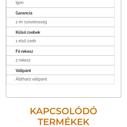
Igen
Garancia
2 év szavatosság
Külső zsebek
1 első zseb
Fő rekesz
2 rekesz
Vállpánt
Állítható vállpánt
KAPCSOLÓDÓ
TERMÉKEK