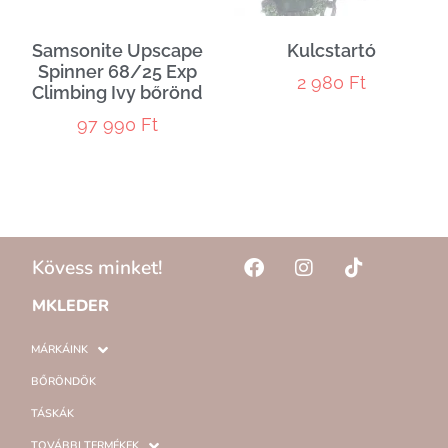
Samsonite Upscape
Kulcstartó
Spinner 68/25 Exp
2 980
Ft
Climbing Ivy bőrönd
97 990
Ft
Kövess minket!
MKLEDER
MÁRKÁINK
BŐRÖNDÖK
TÁSKÁK
TOVÁBBI TERMÉKEK