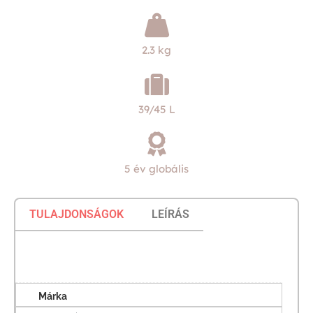
2.3 kg
39/45 L
5 év globális
TULAJDONSÁGOK
LEÍRÁS
Márka