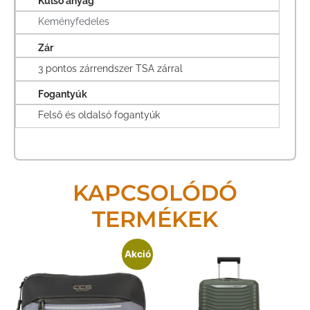
Külső anyag
Keményfedeles
Zár
3 pontos zárrendszer TSA zárral
Fogantyúk
Felső és oldalsó fogantyúk
KAPCSOLÓDÓ
TERMÉKEK
Akció