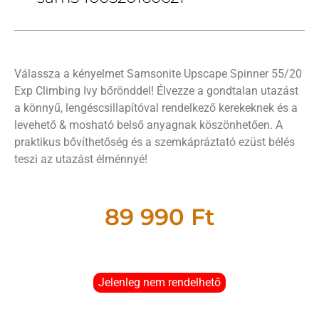
Válassza a kényelmet Samsonite Upscape Spinner 55/20
Exp Climbing Ivy bőrönddel! Élvezze a gondtalan utazást
a könnyű, lengéscsillapítóval rendelkező kerekeknek és a
levehető & mosható belső anyagnak köszönhetően. A
praktikus bővíthetőség és a szemkápráztató ezüst bélés
teszi az utazást élménnyé!
89 990
Ft
Jelenleg nem rendelhető