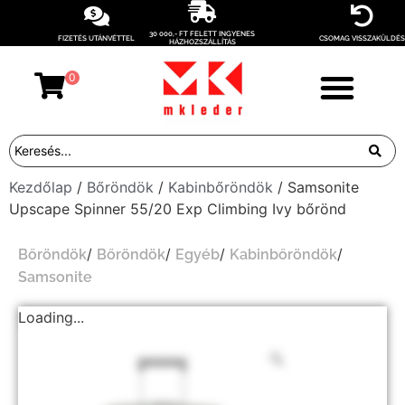
30 000,- FT FELETT INGYENES
FIZETÉS UTÁNVÉTTEL
CSOMAG VISSZAKÜLDÉS
HÁZHOZSZÁLLÍTÁS
0
Kezdőlap
/
Bőröndök
/
Kabinbőröndök
/ Samsonite
Upscape Spinner 55/20 Exp Climbing Ivy bőrönd
/
/
/
/
Bőröndök
Bőröndök
Egyéb
Kabinbőröndök
Samsonite
Loading...