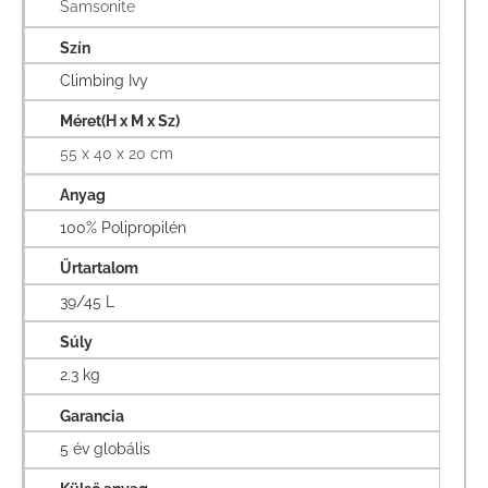
Samsonite
Szín
Climbing Ivy
Méret(H x M x Sz)
55 x 40 x 20 cm
Anyag
100% Polipropilén
Űrtartalom
39/45 L
Súly
2.3 kg
Garancia
5 év globális