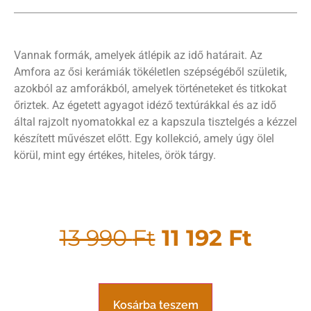
Vannak formák, amelyek átlépik az idő határait. Az
Amfora az ősi kerámiák tökéletlen szépségéből születik,
azokból az amforákból, amelyek történeteket és titkokat
őriztek. Az égetett agyagot idéző ​​textúrákkal és az idő
által rajzolt nyomatokkal ez a kapszula tisztelgés a kézzel
készített művészet előtt. Egy kollekció, amely úgy ölel
körül, mint egy értékes, hiteles, örök tárgy.
13 990
Ft
11 192
Ft
Kosárba teszem