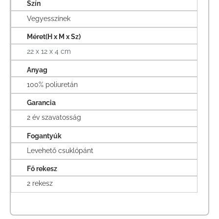
Szín
Vegyesszínek
Méret(H x M x Sz)
22 x 12 x 4 cm
Anyag
100% poliuretán
Garancia
2 év szavatosság
Fogantyúk
Levehető csuklópánt
Fő rekesz
2 rekesz