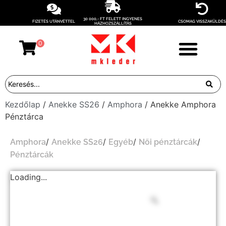
30 000,- FT FELETT INGYENES
FIZETÉS UTÁNVÉTTEL
CSOMAG VISSZAKÜLDÉS
HÁZHOZSZÁLLÍTÁS
0
Kezdőlap
/
Anekke SS26
/
Amphora
/ Anekke Amphora
Pénztárca
/
/
/
/
Amphora
Anekke SS26
Egyéb
Női pénztárcák
Pénztárcák
Loading...