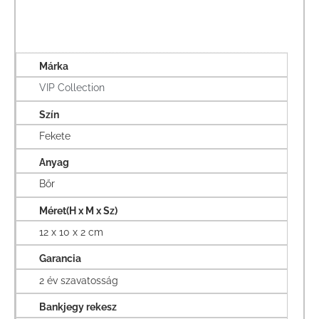
Márka
VIP Collection
Szín
Fekete
Anyag
Bőr
Méret(H x M x Sz)
12 x 10 x 2 cm
Garancia
2 év szavatosság
Bankjegy rekesz