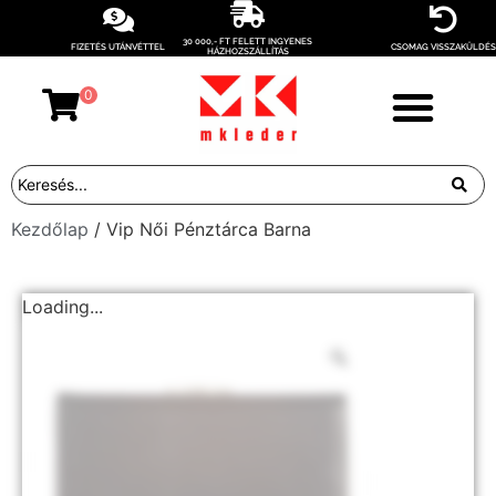
30 000,- FT FELETT INGYENES
FIZETÉS UTÁNVÉTTEL
CSOMAG VISSZAKÜLDÉS
HÁZHOZSZÁLLÍTÁS
0
Kezdőlap
/ Vip Női Pénztárca Barna
Loading...