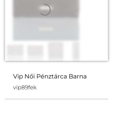
Vip Női Pénztárca Barna
vip89fek