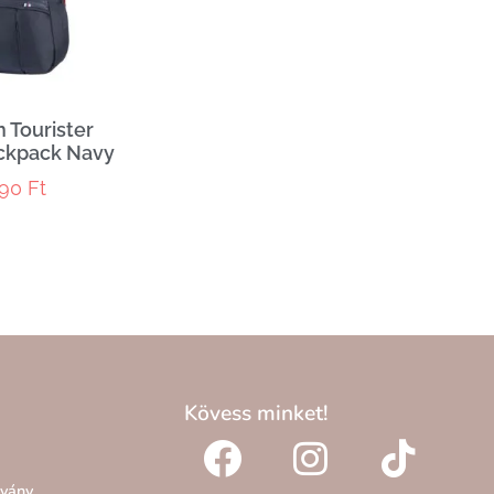
 Tourister
ckpack Navy
990
Ft
Kövess minket!
lvány