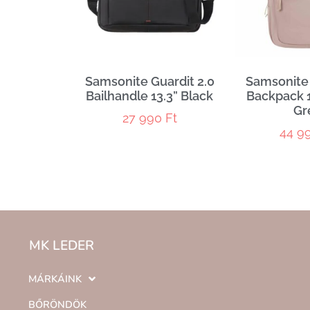
Samsonite Guardit 2.0
Samsonite
Bailhandle 13.3” Black
Backpack 1
Gr
27 990
Ft
44 9
MK LEDER
MÁRKÁINK
BŐRÖNDÖK