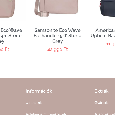
 Eco Wave
Samsonite Eco Wave
American
4.1′ Stone
Bailhandle 15.6′ Stone
Upbeat Ba
ey
Grey
11 
90
Ft
42 990
Ft
Információk
Extrák
Üzleteink
Gyártók
Adatvédelmi tájékoztató
Ajándékuta