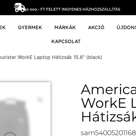
30 000,- FT FELETT INGYENES HÁZHOZSZÁLLÍTÁS
EK
GYERMEK
MÁRKÁK
AKCIÓ
ÚJDON
KAPCSOLAT
urister WorkE Laptop Hátizsák 15.6″ (black)
America
WorkE 
Hátizsák
sam54005201168