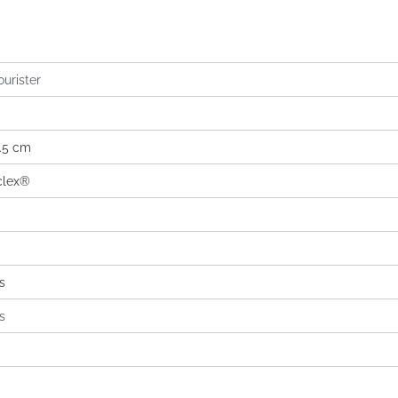
urister
1.5 cm
clex®
s
s