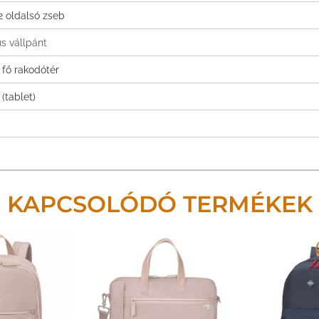
 2 oldalsó zseb
s vállpánt
 fő rakodótér
 (tablet)
KAPCSOLÓDÓ TERMÉKEK