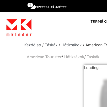
FIZETÉS UTÁNVÉTTEL
TERMÉK
Kezdőlap
/
Táskák
/
Hátizsákok
/ American To
/
/
American Tourister
Hátizsákok
Táskák
Loading...