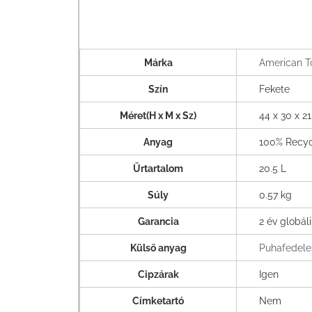
Márka
American To
Szín
Fekete
Méret(H x M x Sz)
44 x 30 x 2
Anyag
100% Recy
Űrtartalom
20.5 L
Súly
0.57 kg
Garancia
2 év globáli
Külső anyag
Puhafedele
Cipzárak
Igen
Címketartó
Nem