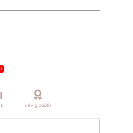
ő
 L
2 év globális