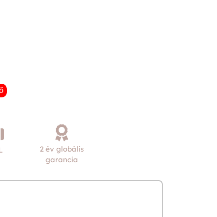
ő
2 év globális
L
garancia