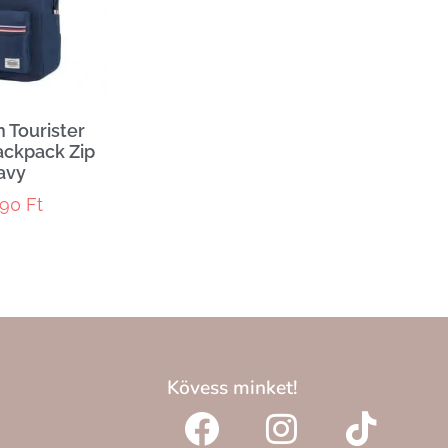
 Tourister
ckpack Zip
avy
990
Ft
Kövess minket!