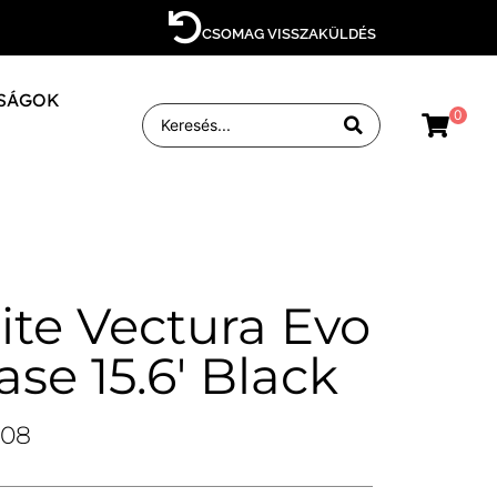
CSOMAG VISSZAKÜLDÉS
SÁGOK
0
te Vectura Evo
ase 15.6′ Black
808