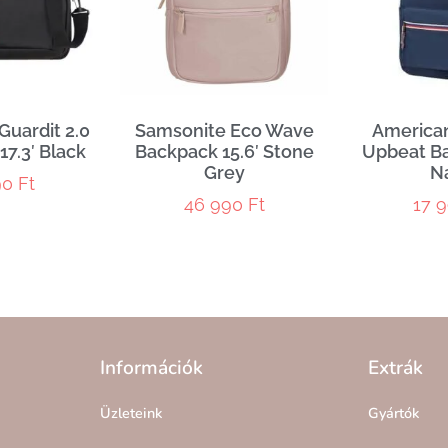
Guardit 2.0
Samsonite Eco Wave
American
17.3′ Black
Backpack 15.6′ Stone
Upbeat Ba
Grey
N
90
Ft
46 990
Ft
17 
Információk
Extrák
Üzleteink
Gyártók