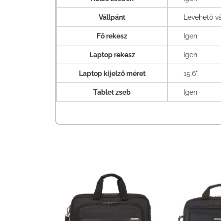
Vállpánt
Levehető vá
Fő rekesz
Igen
Laptop rekesz
Igen
Laptop kijelző méret
15.6"
Tablet zseb
Igen