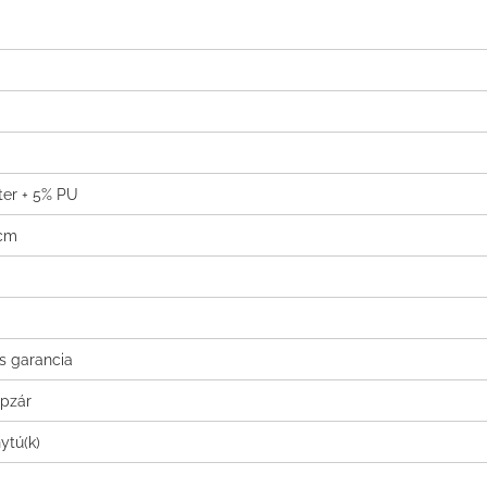
ter + 5% PU
 cm
is garancia
ipzár
ytú(k)