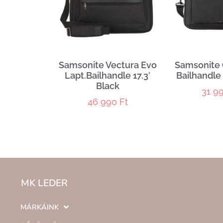
Samsonite Vectura Evo
Samsonite 
Lapt.Bailhandle 17.3′
Bailhandle 
Black
31 9
46 990
Ft
MK LEDER
MÁRKÁINK