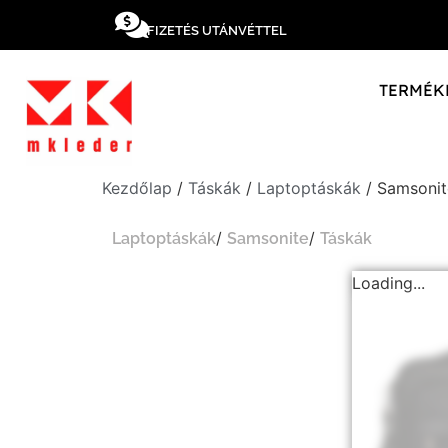
FIZETÉS UTÁNVÉTTEL
TERMÉK
Kezdőlap
/
Táskák
/
Laptoptáskák
/ Samsonit
/
/
Laptoptáskák
Samsonite
Táskák
Loading...