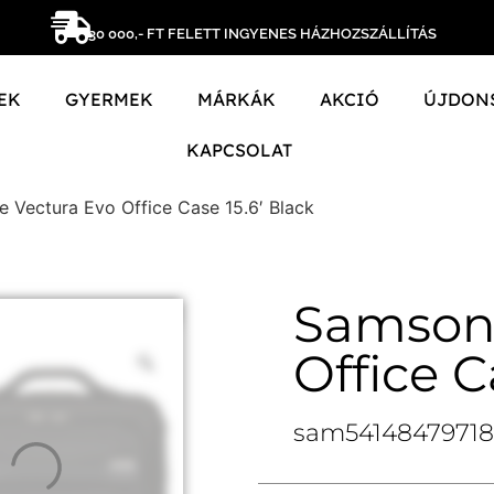
30 000,- FT FELETT INGYENES HÁZHOZSZÁLLÍTÁS
EK
GYERMEK
MÁRKÁK
AKCIÓ
ÚJDON
KAPCSOLAT
e Vectura Evo Office Case 15.6′ Black
Samsoni
Office C
sam5414847971