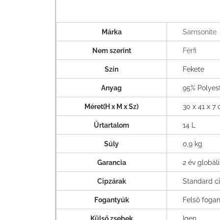
Márka
Samsonite
Nem szerint
Férfi
Szín
Fekete
Anyag
95% Polyes
Méret(H x M x Sz)
30 x 41 x 7
Űrtartalom
14 L
Súly
0,9 kg
Garancia
2 év globál
Cipzárak
Standard c
Fogantyúk
Felső fogan
Külső zsebek
Igen