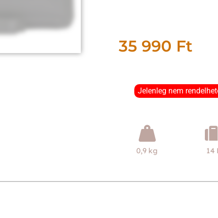
35 990
Ft
Jelenleg nem rendelhet
0,9 kg
14 