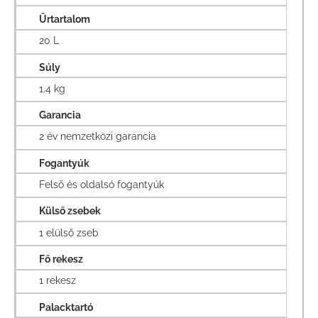
Űrtartalom
20 L
Súly
1.4 kg
Garancia
2 év nemzetközi garancia
Fogantyúk
Felső és oldalsó fogantyúk
Külső zsebek
1 elülső zseb
Fő rekesz
1 rekesz
Palacktartó