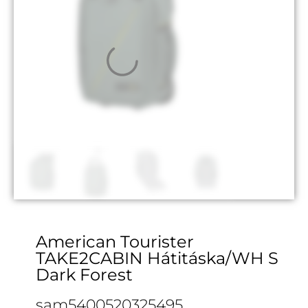
American Tourister
TAKE2CABIN Hátitáska/WH S
Dark Forest
sam5400520325495