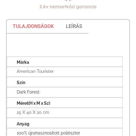
2 év nemzetközi garancia
TULAJDONSÁGOK
LEÍRÁS
Márka
American Tourister
Szín
Dark Forest
Méret(H x M x Sz)
25 X 40 X 20 cm
Anyag
100% újrahasznosított poliészter