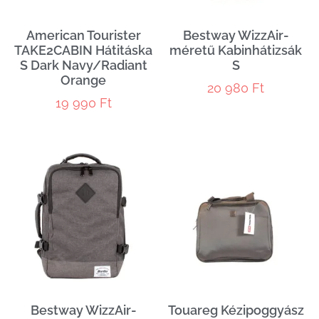
American Tourister
Bestway WizzAir-
TAKE2CABIN Hátitáska
méretű Kabinhátizsák
S Dark Navy/Radiant
S
Orange
20 980
Ft
19 990
Ft
Bestway WizzAir-
Touareg Kézipoggyász