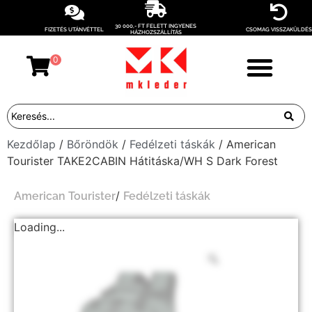
30 000,- FT FELETT INGYENES
FIZETÉS UTÁNVÉTTEL
CSOMAG VISSZAKÜLDÉS
HÁZHOZSZÁLLÍTÁS
0
Kezdőlap
/
Bőröndök
/
Fedélzeti táskák
/ American
Tourister TAKE2CABIN Hátitáska/WH S Dark Forest
/
American Tourister
Fedélzeti táskák
Loading...