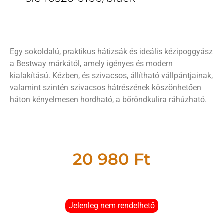
Egy sokoldalú, praktikus hátizsák és ideális kézipoggyász
a Bestway márkától, amely igényes és modern
kialakítású. Kézben, és szivacsos, állítható vállpántjainak,
valamint szintén szivacsos hátrészének köszönhetően
háton kényelmesen hordható, a bőröndkulira ráhúzható.
20 980
Ft
Jelenleg nem rendelhető