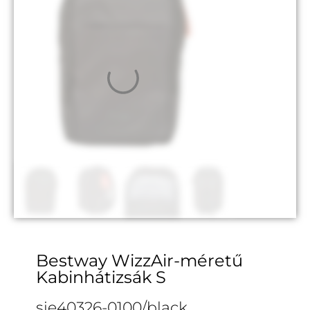
Bestway WizzAir-méretű
Kabinhátizsák S
sie40326-0100/black