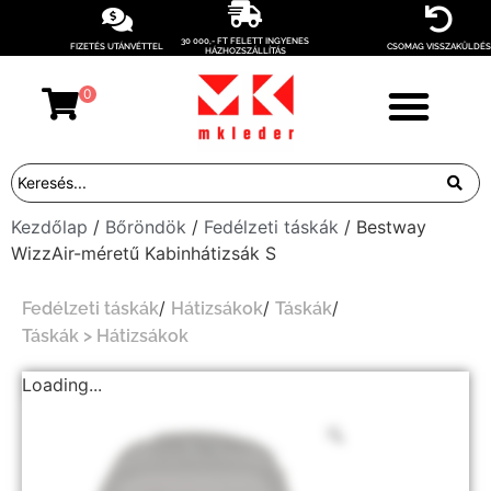
30 000,- FT FELETT INGYENES
FIZETÉS UTÁNVÉTTEL
CSOMAG VISSZAKÜLDÉS
HÁZHOZSZÁLLÍTÁS
0
Kezdőlap
/
Bőröndök
/
Fedélzeti táskák
/ Bestway
WizzAir-méretű Kabinhátizsák S
/
/
/
Fedélzeti táskák
Hátizsákok
Táskák
Táskák > Hátizsákok
Loading...