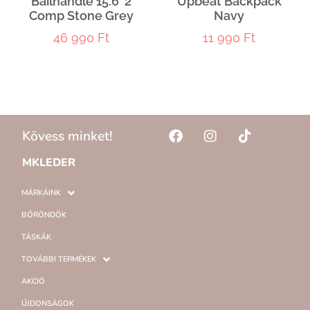
Bailhandle 15.6′ 2
Upbeat Backpack
Comp Stone Grey
Navy
46 990
Ft
11 990
Ft
Kövess minket!
MKLEDER
MÁRKÁINK
BŐRÖNDÖK
TÁSKÁK
TOVÁBBI TERMÉKEK
AKCIÓ
ÚJDONSÁGOK