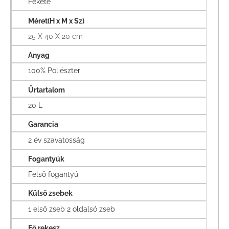
Fekete
Méret(H x M x Sz)
25 X 40 X 20 cm
Anyag
100% Poliészter
Űrtartalom
20 L
Garancia
2 év szavatosság
Fogantyúk
Felső fogantyú
Külső zsebek
1 első zseb 2 oldalsó zseb
Fő rekesz