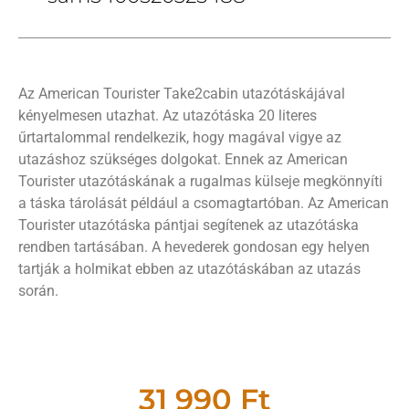
Az American Tourister Take2cabin utazótáskájával
kényelmesen utazhat. Az utazótáska 20 literes
űrtartalommal rendelkezik, hogy magával vigye az
utazáshoz szükséges dolgokat. Ennek az American
Tourister utazótáskának a rugalmas külseje megkönnyíti
a táska tárolását például a csomagtartóban. Az American
Tourister utazótáska pántjai segítenek az utazótáska
rendben tartásában. A hevederek gondosan egy helyen
tartják a holmikat ebben az utazótáskában az utazás
során.
31 990
Ft