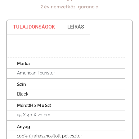
2 év nemzetközi garancia
TULAJDONSÁGOK
LEÍRÁS
Márka
American Tourister
Szín
Black
Méret(H x M x Sz)
25 X 40 X 20 cm
Anyag
100% újrahasznosított poliészter