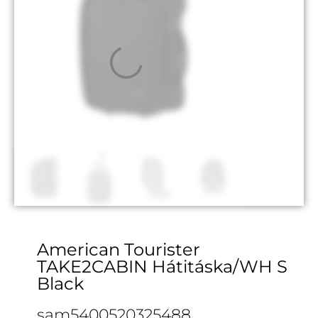
American Tourister
TAKE2CABIN Hátitáska/WH S
Black
sam5400520325488