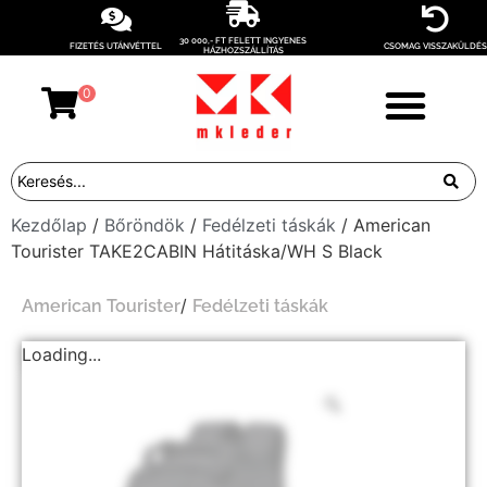
30 000,- FT FELETT INGYENES
FIZETÉS UTÁNVÉTTEL
CSOMAG VISSZAKÜLDÉS
HÁZHOZSZÁLLÍTÁS
0
Kezdőlap
/
Bőröndök
/
Fedélzeti táskák
/ American
Tourister TAKE2CABIN Hátitáska/WH S Black
/
American Tourister
Fedélzeti táskák
Loading...