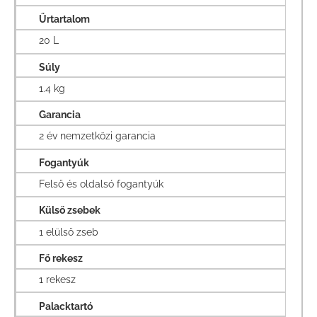
Űrtartalom
20 L
Súly
1.4 kg
Garancia
2 év nemzetközi garancia
Fogantyúk
Felső és oldalsó fogantyúk
Külső zsebek
1 elülső zseb
Fő rekesz
1 rekesz
Palacktartó