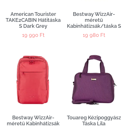
American Tourister
Bestway WizzAir-
TAKE2CABIN Hátitáska
méretű
S Dark Grey
Kabinhátizsák/táska S
19 990
Ft
19 980
Ft
Bestway WizzAir-
Touareg Kézipoggyász
méretű Kabinhátizsák
Táska Lila