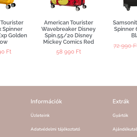
Tourister
American Tourister
Samsonit
 Spinner
Wavebreaker Disney
Spinner 
Exp Golden
Spin.55/20 Disney
Bl
low
Mickey Comics Red
72 990
F
90
Ft
58 990
Ft
Információk
Extrák
Üzleteink
Gyártók
Adatvédelmi tájékoztató
Ajándékuta