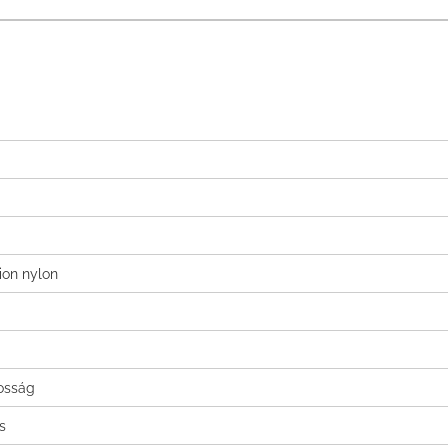
ion nylon
tosság
s