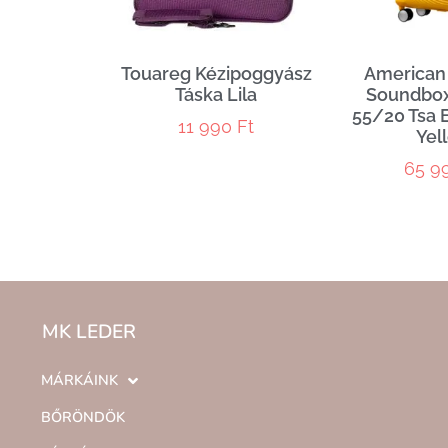
Touareg Kézipoggyász
American 
Táska Lila
Soundbox
55/20 Tsa 
11 990
Ft
Yel
65 9
MK LEDER
MÁRKÁINK
BŐRÖNDÖK