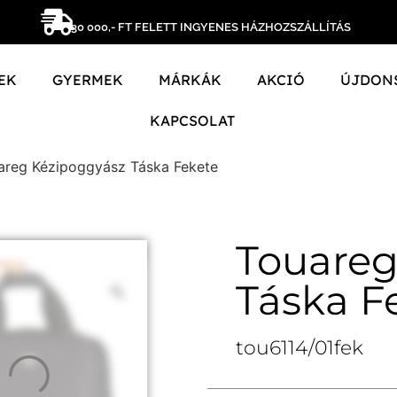
30 000,- FT FELETT INGYENES HÁZHOZSZÁLLÍTÁS
EK
GYERMEK
MÁRKÁK
AKCIÓ
ÚJDON
KAPCSOLAT
areg Kézipoggyász Táska Fekete
Touareg
Táska F
tou6114/01fek