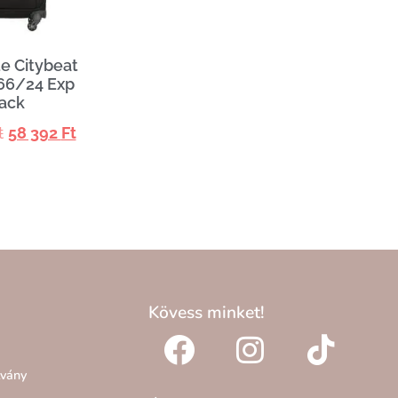
e Citybeat
66/24 Exp
ack
t
58 392
Ft
Kövess minket!
lvány