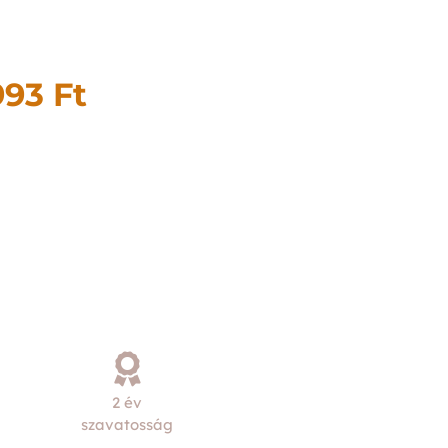
993
Ft
2 év
szavatosság