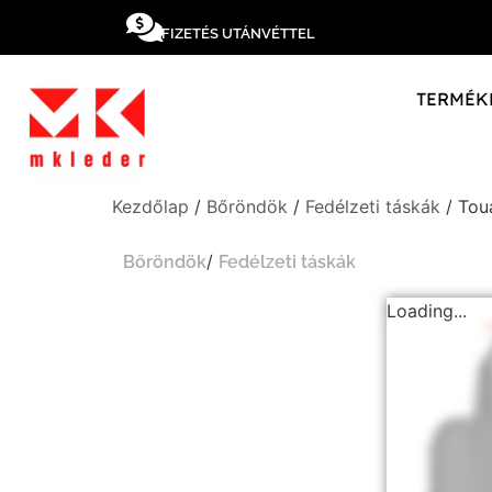
FIZETÉS UTÁNVÉTTEL
TERMÉK
Kezdőlap
/
Bőröndök
/
Fedélzeti táskák
/ Tou
/
Bőröndök
Fedélzeti táskák
Loading...