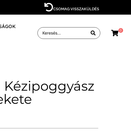
CSOMAG VISSZAKÜLDÉS
SÁGOK
0
 Kézipoggyász
ekete