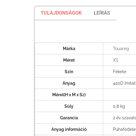
TULAJDONSÁGOK
LEÍRÁS
Márka
Touareg
Méret
XS
Szín
Fekete
Anyag
420D imitat
Méret(H x M x Sz)
Súly
0,8 kg
Garancia
2 év szava
Anyag információ
Puhafedele