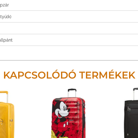
ipzár
tyú(k)
llpánt
KAPCSOLÓDÓ TERMÉKEK