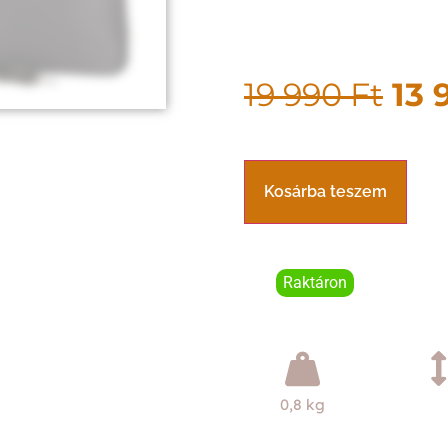
19 990
Ft
13 
Kosárba teszem
Raktáron
0,8 kg