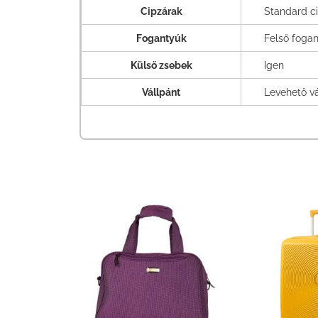
Cipzárak
Standard c
Fogantyúk
Felső fogan
Külső zsebek
Igen
Vállpánt
Levehető vá