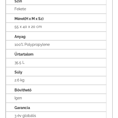
Szín
Fekete
Méret(H x M x Sz)
55 x 40 x 20 cm
Anyag
100% Polypropylene
Űrtartalom
35.5 L
Súly
2.6 kg
Bővíthető
Igen
Garancia
3 év globális