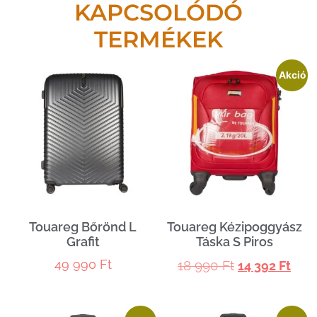
KAPCSOLÓDÓ
TERMÉKEK
Akció
Touareg Bőrönd L
Touareg Kézipoggyász
Grafit
Táska S Piros
49 990
Ft
18 990
Ft
14 392
Ft