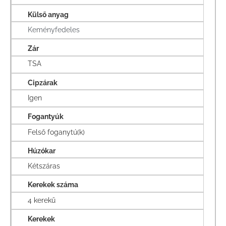
Külső anyag
Keményfedeles
Zár
TSA
Cipzárak
Igen
Fogantyúk
Felső foganytú(k)
Húzókar
Kétszáras
Kerekek száma
4 kerekű
Kerekek