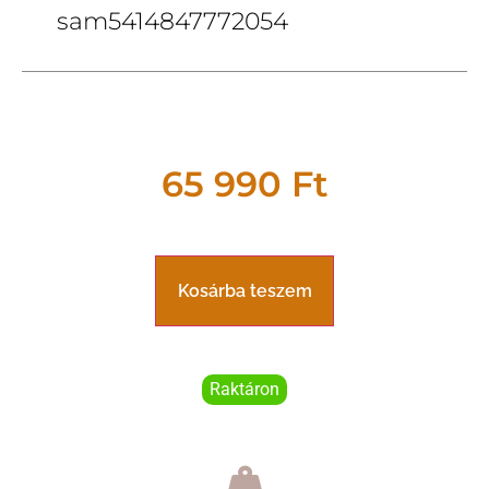
sam5414847772054
65 990
Ft
Kosárba teszem
Raktáron