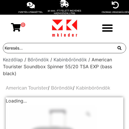
30 000,- FT FELETT INGYENES
FIZETÉS UTÁNVÉTTEL
CSOMAG VISSZAKÜLDÉS
HÁZHOZSZÁLLÍTÁS
0
Kezdőlap
/
Bőröndök
/
Kabinbőröndök
/ American
Tourister Soundbox Spinner 55/20 TSA EXP (bass
black)
/
/
American Tourister
Bőröndök
Kabinbőröndök
Loading...