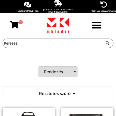
30 000,- FT FELETT INGYENES
FIZETÉS UTÁNVÉTTEL
CSOMAG VISSZAKÜLDÉS
HÁZHOZSZÁLLÍTÁS
0
Részletes szűrő