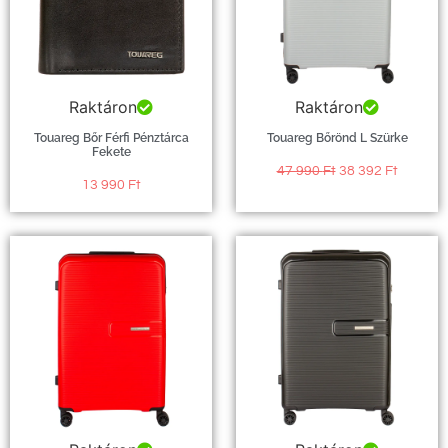
Raktáron
Raktáron
Touareg Bőr Férfi Pénztárca
Touareg Bőrönd L Szürke
Fekete
47 990
Ft
38 392
Ft
13 990
Ft