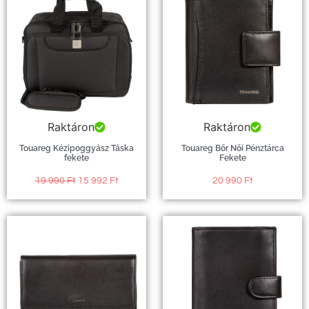
Raktáron
Raktáron
Touareg Kézipoggyász Táska
Touareg Bőr Női Pénztárca
fekete
Fekete
19 990
Ft
15 992
Ft
20 990
Ft