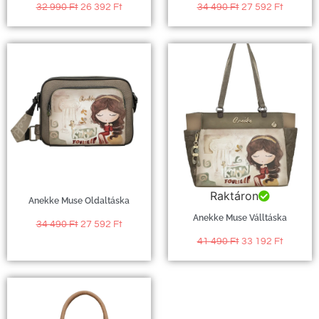
32 990
Ft
26 392
Ft
34 490
Ft
27 592
Ft
Raktáron
Anekke Muse Oldaltáska
Anekke Muse Válltáska
34 490
Ft
27 592
Ft
41 490
Ft
33 192
Ft