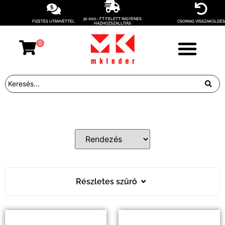
30 000,- FT FELETT INGYENES
FIZETÉS UTÁNVÉTTEL
CSOMAG VISSZAKÜLDÉS
HÁZHOZSZÁLLÍTÁS
0
Részletes szűrő