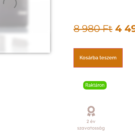
8 980
Ft
4 4
Kosárba teszem
Raktáron
2 év
szavatosság