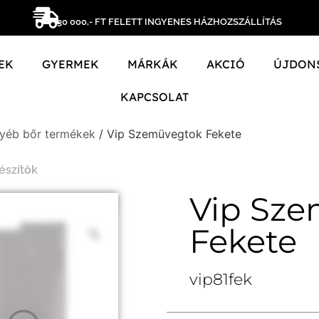
30 000,- FT FELETT INGYENES HÁZHOZSZÁLLÍTÁS
EK
GYERMEK
MÁRKÁK
AKCIÓ
ÚJDON
KAPCSOLAT
yéb bőr termékek
/ Vip Szemüvegtok Fekete
észítők
Vip Sz
Fekete
vip81fek