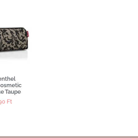
enthel
cosmetic
e Taupe
790
Ft