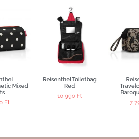
nthel
Reisenthel Toiletbag
Reis
etic Mixed
Red
Travel
ts
Baroqu
10 990
Ft
90
Ft
7 