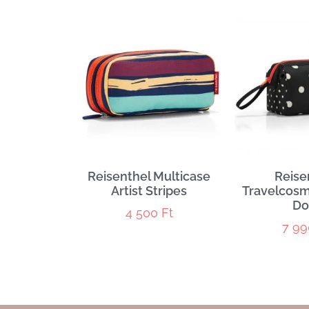
Reisenthel Multicase
Reise
Artist Stripes
Travelcosm
Do
4 500
Ft
7 9