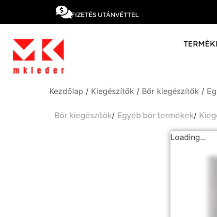
FIZETÉS UTÁNVÉTTEL
TERMÉK
Kezdőlap
/
Kiegészítők
/
Bőr kiegészítők
/
Eg
/
/
Bőr kiegészítők
Egyéb bőr termékek
Kieg
Loading...