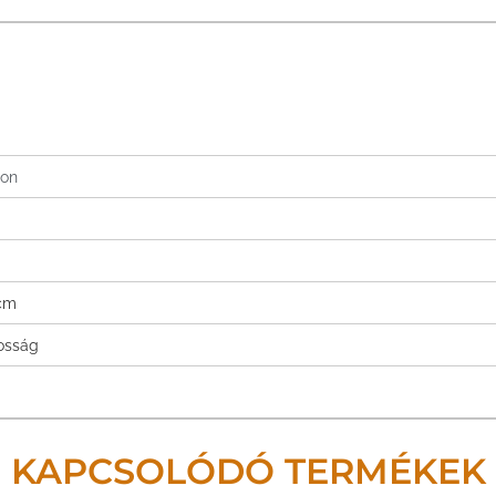
ion
 cm
tosság
KAPCSOLÓDÓ TERMÉKEK