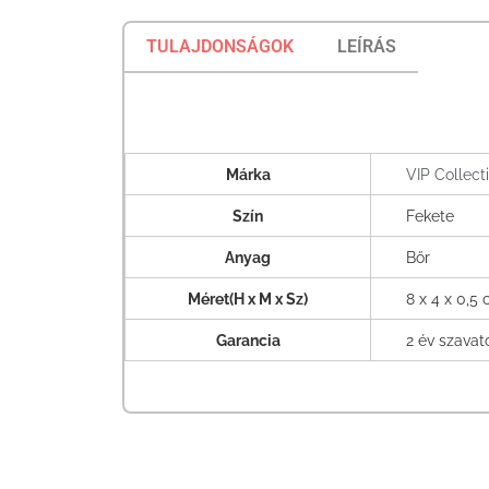
TULAJDONSÁGOK
LEÍRÁS
Márka
VIP Collect
Szín
Fekete
Anyag
Bőr
Méret(H x M x Sz)
8 x 4 x 0,5
Garancia
2 év szava