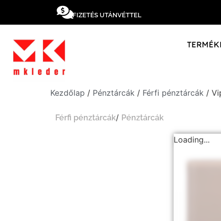
FIZETÉS UTÁNVÉTTEL
TERMÉK
Kezdőlap
/
Pénztárcák
/
Férfi pénztárcák
/ Vi
/
Férfi pénztárcák
Pénztárcák
Loading...