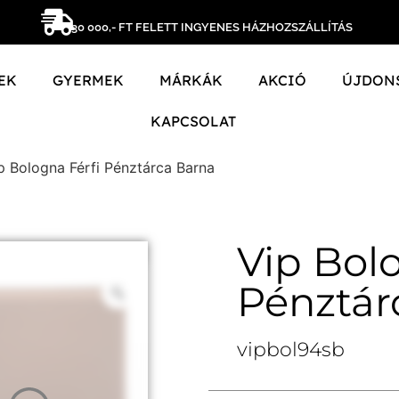
30 000,- FT FELETT INGYENES HÁZHOZSZÁLLÍTÁS
EK
GYERMEK
MÁRKÁK
AKCIÓ
ÚJDON
KAPCSOLAT
p Bologna Férfi Pénztárca Barna
Vip Bol
Pénztár
vipbol94sb