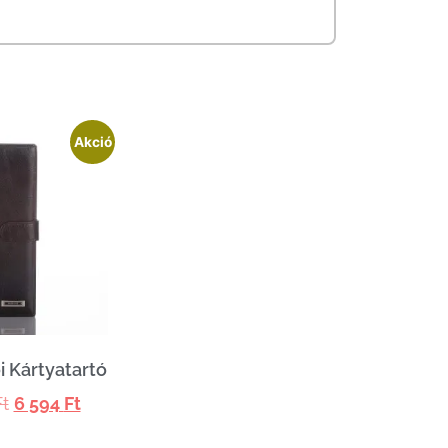
Akció
i Kártyatartó
t
6 594
Ft