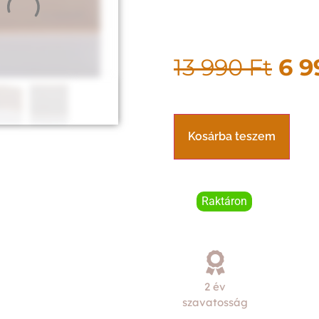
13 990
Ft
6 
Kosárba teszem
Raktáron
2 év
szavatosság