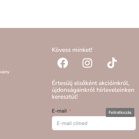
Kövess minket!
lvány
Értesülj elsőként akcióinkról,
újdonságainkról hírleveleinken
keresztül!
E-mail
Feliratkozás