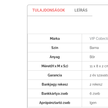
TULAJDONSÁGOK
LEÍRÁS
Márka
VIP Collect
Szín
Barna
Anyag
Bőr
Méret(H x M x Sz)
11 x 8 x 2 c
Garancia
2 év szava
Bankjegy rekesz
2 rekesz
Bankkártya zseb
6 zseb
Aprópénztartó zseb
Igen