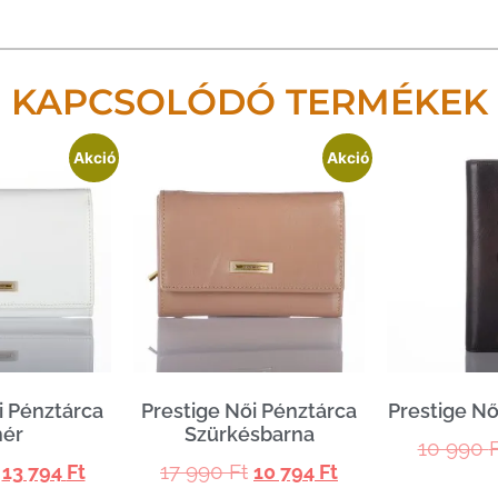
KAPCSOLÓDÓ TERMÉKEK
Akció
Akció
i Pénztárca
Prestige Női Pénztárca
Prestige Nő
hér
Szürkésbarna
10 990
F
17 990
Ft
13 794
Ft
10 794
Ft