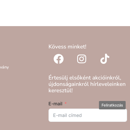
Kövess minket!
lvány
Értesülj elsőként akcióinkról,
újdonságainkról hírleveleinken
keresztül!
E-mail
Feliratkozás