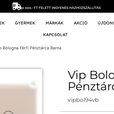
30 000,- FT FELETT INGYENES HÁZHOZSZÁLLÍTÁS
EK
GYERMEK
MÁRKÁK
AKCIÓ
ÚJDON
KAPCSOLAT
p Bologna Férfi Pénztárca Barna
Vip Bol
Pénztár
vipbol94vb