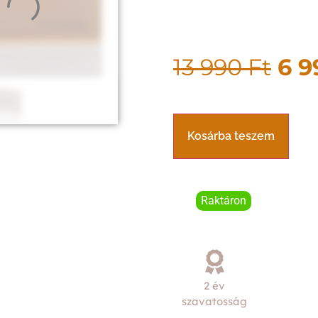
13 990
Ft
6 
Kosárba teszem
Raktáron
2 év
szavatosság