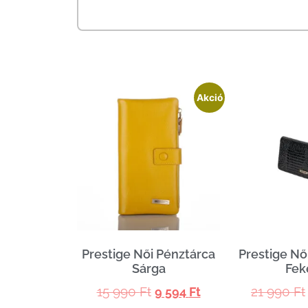
Akció
Prestige Női Pénztárca
Prestige Nő
Sárga
Fek
15 990
Ft
21 990
Ft
9 594
Ft