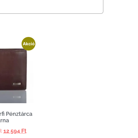
Akció
rfi Pénztárca
rna
t
12 594
Ft