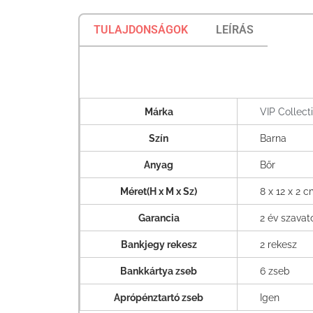
TULAJDONSÁGOK
LEÍRÁS
Márka
VIP Collect
Szín
Barna
Anyag
Bőr
Méret(H x M x Sz)
8 x 12 x 2 
Garancia
2 év szava
Bankjegy rekesz
2 rekesz
Bankkártya zseb
6 zseb
Aprópénztartó zseb
Igen