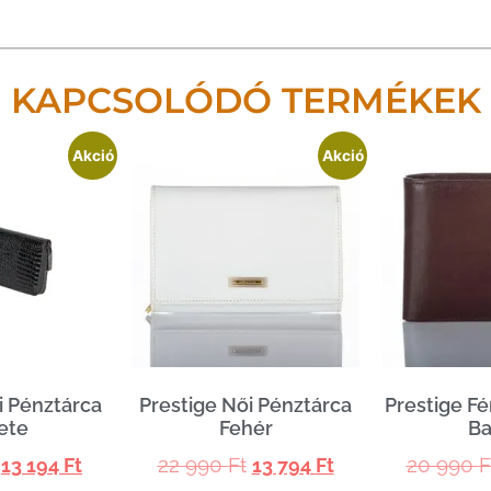
KAPCSOLÓDÓ TERMÉKEK
Akció
Akció
i Pénztárca
Prestige Női Pénztárca
Prestige Fé
ete
Fehér
Ba
22 990
Ft
20 990
F
13 194
Ft
13 794
Ft