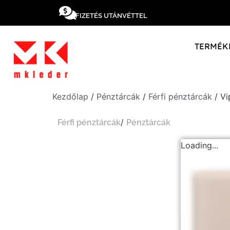
FIZETÉS UTÁNVÉTTEL
TERMÉK
Kezdőlap
/
Pénztárcák
/
Férfi pénztárcák
/ Vi
/
Férfi pénztárcák
Pénztárcák
Loading...