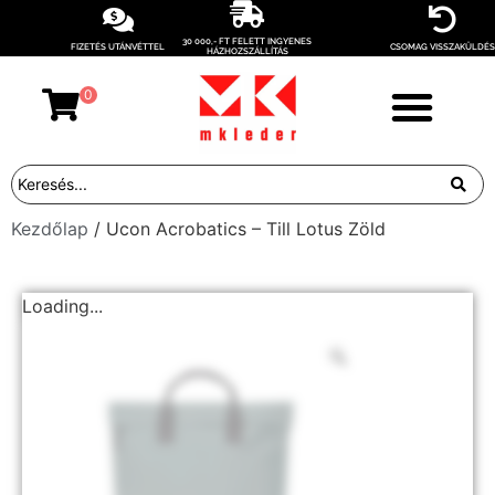
30 000,- FT FELETT INGYENES
FIZETÉS UTÁNVÉTTEL
CSOMAG VISSZAKÜLDÉS
HÁZHOZSZÁLLÍTÁS
0
Kezdőlap
/ Ucon Acrobatics – Till Lotus Zöld
Loading...