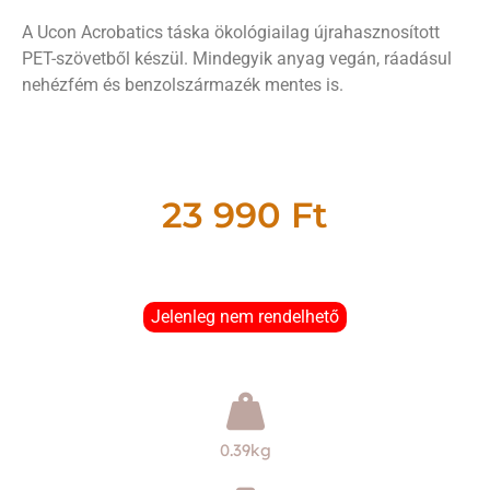
A Ucon Acrobatics táska ökológiailag újrahasznosított
PET-szövetből készül. Mindegyik anyag vegán, ráadásul
nehézfém és benzolszármazék mentes is.
23 990
Ft
Jelenleg nem rendelhető
0.39kg