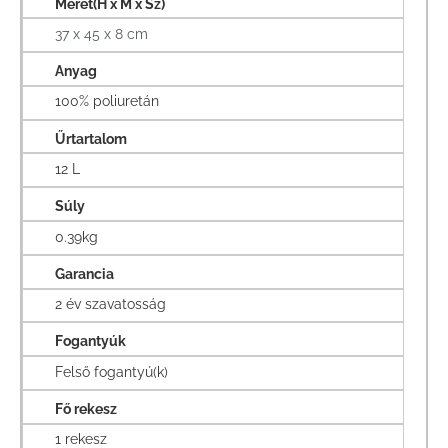
Méret(H x M x Sz)
37 x 45 x 8 cm
Anyag
100% poliuretán
Űrtartalom
12 L
Súly
0.39kg
Garancia
2 év szavatosság
Fogantyúk
Felső fogantyú(k)
Fő rekesz
1 rekesz