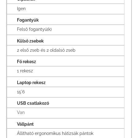
Igen
Fogantyúk
Felső fogantyú(k)
Külső zsebek
2 első zseb és 2 oldalsó zseb
Fő rekesz
1 rekesz
Laptop rekesz
15'6
USB csatlakozó
Van
Vállpánt
Állítható ergonomikus hátizsák pántok