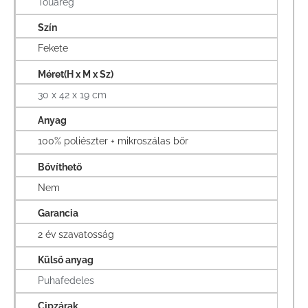
Touareg
Szín
Fekete
Méret(H x M x Sz)
30 x 42 x 19 cm
Anyag
100% poliészter + mikroszálas bőr
Bővíthető
Nem
Garancia
2 év szavatosság
Külső anyag
Puhafedeles
Cipzárak