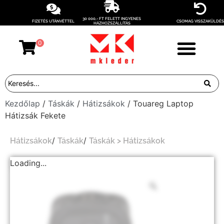
30 000,- FT FELETT INGYENES
FIZETÉS UTÁNVÉTTEL
CSOMAG VISSZAKÜLDÉS
HÁZHOZSZÁLLÍTÁS
0
Kezdőlap
/
Táskák
/
Hátizsákok
/ Touareg Laptop
Hátizsák Fekete
/
/
Hátizsákok
Táskák
Táskák > Hátizsákok
Loading...