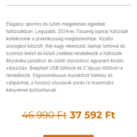
Elegáns, sportos és üzleti megjelenés egyetlen
hátizsákban. Legújabb, 2024-es Touareg laptop hátizsák
kollekciónk a praktikusság megtestesítője. Vízálló
anyagból készült. Két nagy rekesszel, laptop tartóval és
számos belső és külső zsebbel rendelkezik a hátizsák.
Munkába járáshoz és üzleti utazáshoz egyaránt kiváló
választás. Beépített USB töltővel és C típusú töltővel is
rendelkezik. Ergonomikusan kialakított hátrész és
vállpántok, a hosszú utazások során is maximális
kényelmet biztosítanak.
46 990
Ft
37 592
Ft