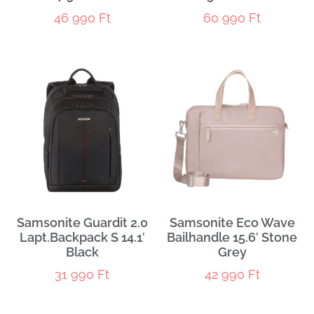
46 990
Ft
60 990
Ft
Samsonite Guardit 2.0
Samsonite Eco Wave
Lapt.Backpack S 14.1′
Bailhandle 15.6′ Stone
Black
Grey
31 990
Ft
42 990
Ft