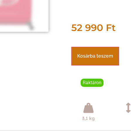
52 990
Ft
Kosárba teszem
Raktáron
3,1 kg