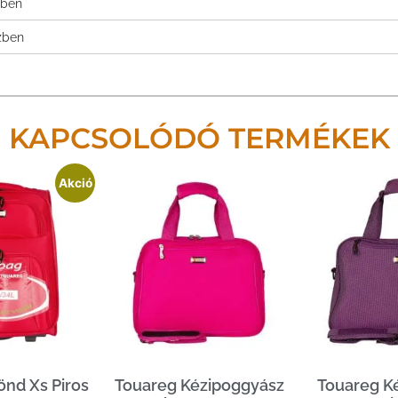
zben
zben
KAPCSOLÓDÓ TERMÉKEK
Akció
önd Xs Piros
Touareg Kézipoggyász
Touareg K