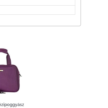
ézipoggyász