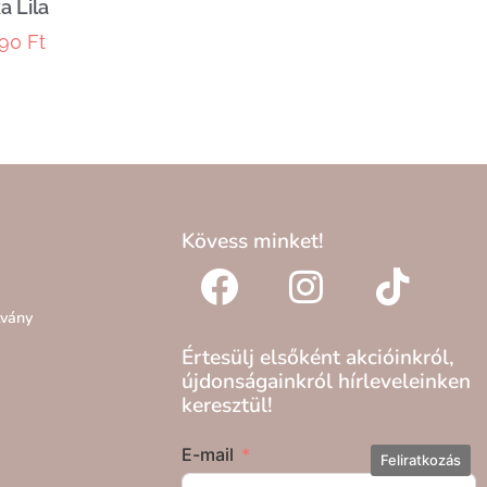
a Lila
990
Ft
Kövess minket!
lvány
Értesülj elsőként akcióinkról,
újdonságainkról hírleveleinken
keresztül!
E-mail
Feliratkozás