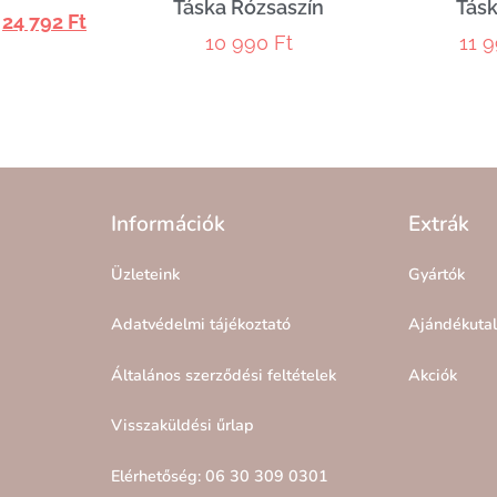
Táska Rózsaszín
Tásk
24 792
Ft
10 990
Ft
11 
Információk
Extrák
Üzleteink
Gyártók
Adatvédelmi tájékoztató
Ajándékuta
Általános szerződési feltételek
Akciók
Visszaküldési űrlap
Elérhetőség: 06 30 309 0301