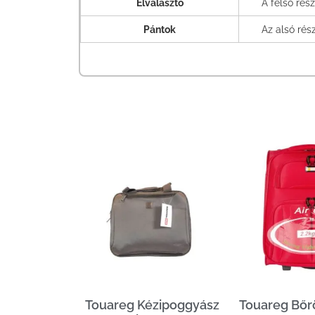
Elválasztó
A felső rés
Pántok
Az alsó rés
Touareg Kézipoggyász
Touareg Bőr