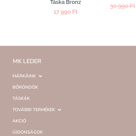
Táska Bronz
30 990
Ft
17 990
Ft
MK LEDER
MÁRKÁINK
BŐRÖNDÖK
TÁSKÁK
TOVÁBBI TERMÉKEK
AKCIÓ
ÚJDONSÁGOK