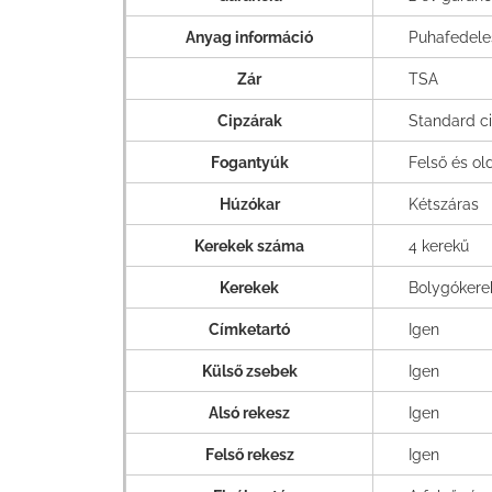
Anyag információ
Puhafedele
Zár
TSA
Cipzárak
Standard c
Fogantyúk
Felső és ol
Húzókar
Kétszáras
Kerekek száma
4 kerekű
Kerekek
Bolygókere
Címketartó
Igen
Külső zsebek
Igen
Alsó rekesz
Igen
Felső rekesz
Igen