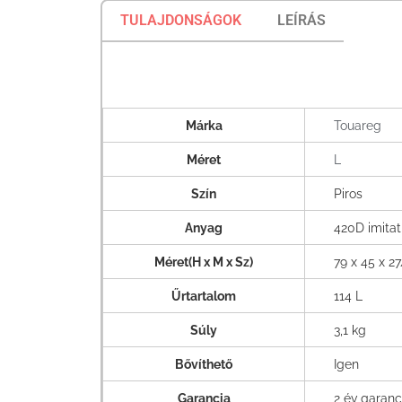
TULAJDONSÁGOK
LEÍRÁS
Márka
Touareg
Méret
L
Szín
Piros
Anyag
420D imitat
Méret(H x M x Sz)
79 x 45 x 2
Űrtartalom
114 L
Súly
3,1 kg
Bővíthető
Igen
Garancia
2 év garanc