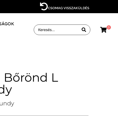
CSOMAG VISSZAKÜLDÉS
SÁGOK
0
 Bőrönd L
dy
gundy