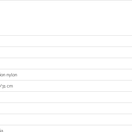
ion nylon
7/31 cm
ia