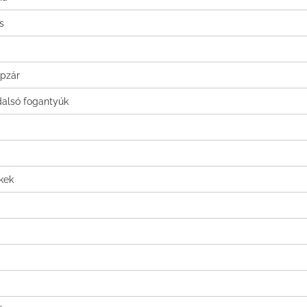
s
ipzár
dalsó fogantyúk
kek