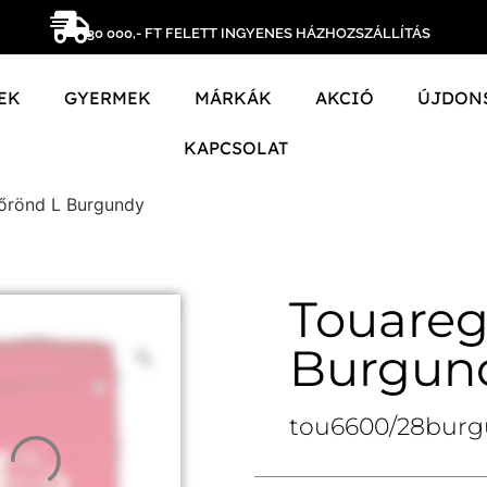
30 000,- FT FELETT INGYENES HÁZHOZSZÁLLÍTÁS
EK
GYERMEK
MÁRKÁK
AKCIÓ
ÚJDON
KAPCSOLAT
őrönd L Burgundy
Touareg
Burgun
tou6600/28bur