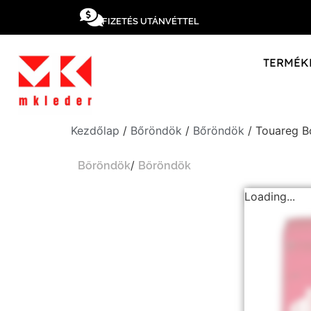
FIZETÉS UTÁNVÉTTEL
TERMÉK
Kezdőlap
/
Bőröndök
/
Bőröndök
/ Touareg B
/
Bőröndök
Bőröndök
Loading...