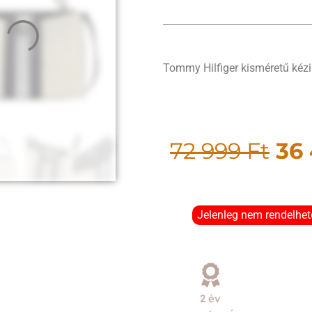
Tommy Hilfiger kisméretű kézi 
72 999
Ft
36
Jelenleg nem rendelhet
2 év