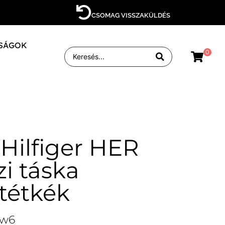
CSOMAG VISSZAKÜLDÉS
SÁGOK
0
ilfiger HER
i táska
tétkék
dw6