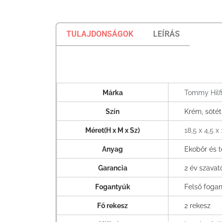
TULAJDONSÁGOK
LEÍRÁS
Márka
Tommy Hilf
Szín
Krém, söté
Méret(H x M x Sz)
18,5 x 4,5 x
Anyag
Ekobőr és t
Garancia
2 év szava
Fogantyúk
Felső fogan
Fő rekesz
2 rekesz