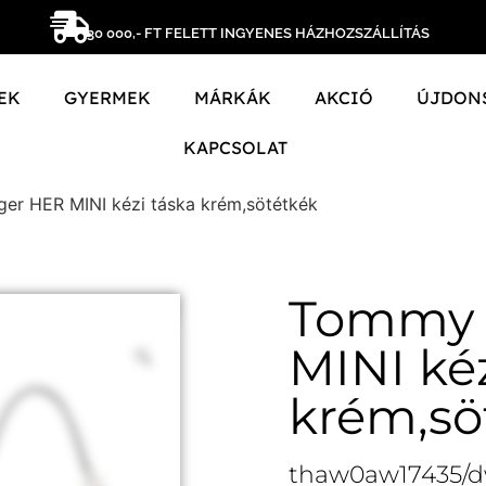
30 000,- FT FELETT INGYENES HÁZHOZSZÁLLÍTÁS
EK
GYERMEK
MÁRKÁK
AKCIÓ
ÚJDON
KAPCSOLAT
ger HER MINI kézi táska krém,sötétkék
Tommy H
MINI kéz
krém,sö
thaw0aw17435/