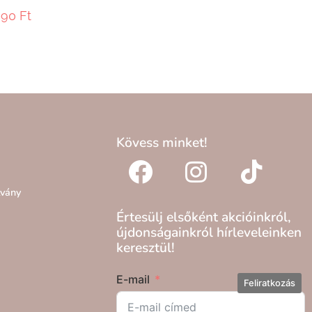
990
Ft
Kövess minket!
lvány
Értesülj elsőként akcióinkról,
újdonságainkról hírleveleinken
keresztül!
E-mail
Feliratkozás