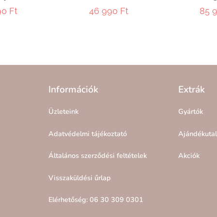
90
Ft
46 990
Ft
85 
Információk
Extrák
Üzleteink
Gyártók
Adatvédelmi tájékoztató
Ajándékuta
Általános szerződési feltételek
Akciók
Visszaküldési űrlap
Elérhetőség: 06 30 309 0301