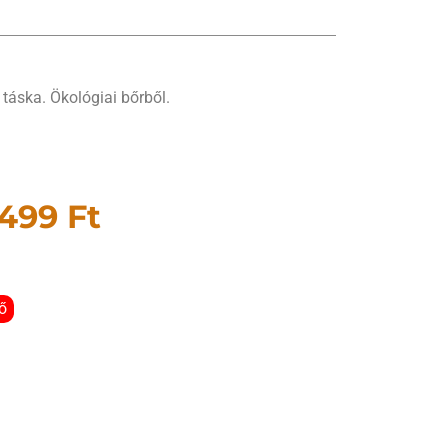
táska. Ökológiai bőrből.
 499
Ft
ő