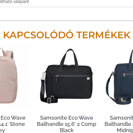
lítható vállpánt
KAPCSOLÓDÓ TERMÉKEK
 Eco Wave
Samsonite Eco Wave
Samsonite
4.1′ Stone
Bailhandle 15.6′ 2 Comp
Bailhandle 
ey
Black
Midnig