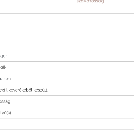
szavatosság
iger
tkék
 12 cm
extil keverékéből készült.
tosság
tyú(k)