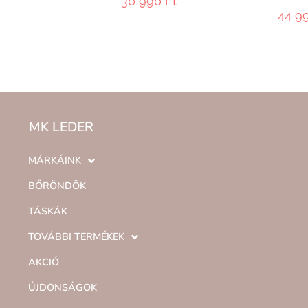
30 990
Ft
44 9
MK LEDER
MÁRKÁINK
BŐRÖNDÖK
TÁSKÁK
TOVÁBBI TERMÉKEK
AKCIÓ
ÚJDONSÁGOK