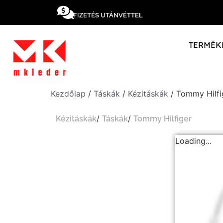
FIZETÉS UTÁNVÉTTEL
TERMÉK
Kezdőlap
/
Táskák
/
Kézitáskák
/ Tommy Hilfi
/
/
Kézitáskák
Táskák
Tommy Hilfiger
Loading...