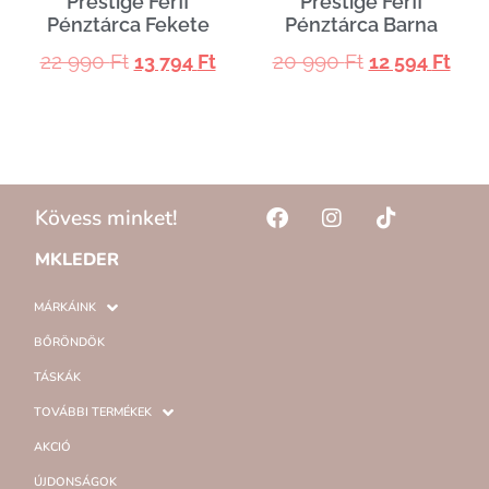
Prestige Férfi
Prestige Férfi
Pénztárca Fekete
Pénztárca Barna
22 990
Ft
20 990
Ft
13 794
Ft
12 594
Ft
Kövess minket!
MKLEDER
MÁRKÁINK
BŐRÖNDÖK
TÁSKÁK
TOVÁBBI TERMÉKEK
AKCIÓ
ÚJDONSÁGOK