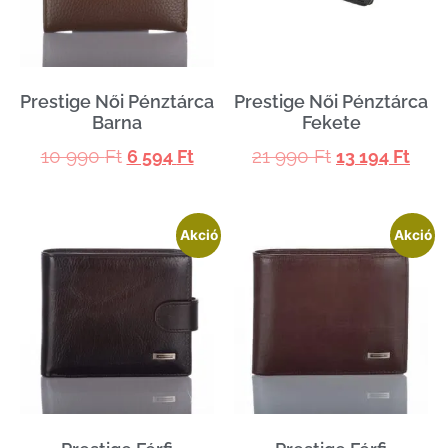
Prestige Női Pénztárca
Prestige Női Pénztárca
Barna
Fekete
10 990
Ft
21 990
Ft
6 594
Ft
13 194
Ft
Akció
Akció