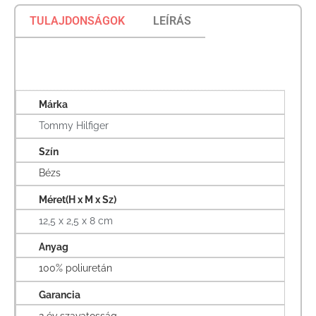
TULAJDONSÁGOK
LEÍRÁS
Márka
Tommy Hilfiger
Szín
Bézs
Méret(H x M x Sz)
12,5 x 2,5 x 8 cm
Anyag
100% poliuretán
Garancia
2 év szavatosság