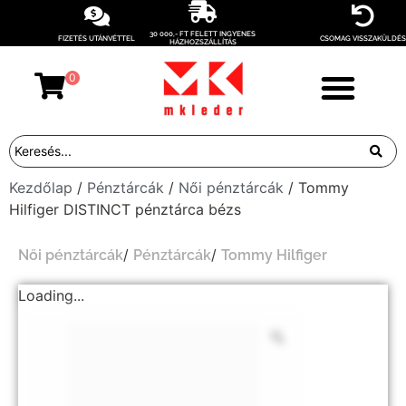
30 000,- FT FELETT INGYENES
FIZETÉS UTÁNVÉTTEL
CSOMAG VISSZAKÜLDÉS
HÁZHOZSZÁLLÍTÁS
0
Kezdőlap
/
Pénztárcák
/
Női pénztárcák
/ Tommy
Hilfiger DISTINCT pénztárca bézs
/
/
Női pénztárcák
Pénztárcák
Tommy Hilfiger
Loading...