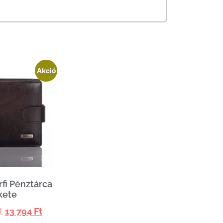
Akció
rfi Pénztárca
kete
t
13 794
Ft