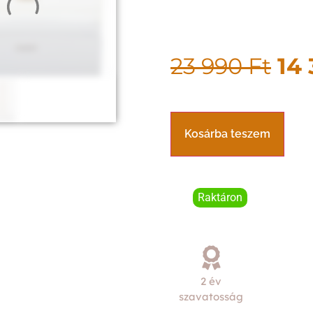
23 990
Ft
14
Kosárba teszem
Raktáron
2 év
szavatosság