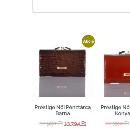
Akció
Prestige Női Pénztárca
Prestige Nő
Barna
Konya
22 990
Ft
22 990
Ft
13 794
Ft