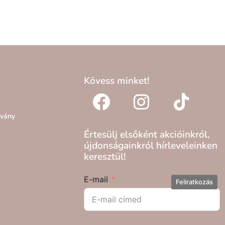
Kövess minket!
lvány
Értesülj elsőként akcióinkról,
újdonságainkról hírleveleinken
keresztül!
E-mail
Feliratkozás