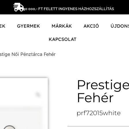
30 000,- FT FELETT INGYENES HÁZHOZSZÁLLÍTÁS
EK
GYERMEK
MÁRKÁK
AKCIÓ
ÚJDON
KAPCSOLAT
stige Női Pénztárca Fehér
Prestig
Fehér
prf72015white