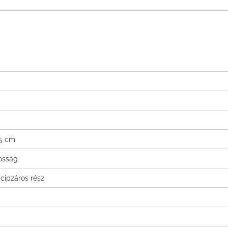
,5 cm
tosság
 cipzáros rész