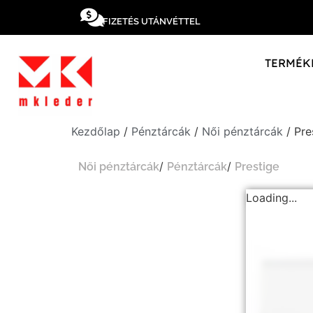
FIZETÉS UTÁNVÉTTEL
TERMÉK
Kezdőlap
/
Pénztárcák
/
Női pénztárcák
/ Pre
/
/
Női pénztárcák
Pénztárcák
Prestige
Loading...