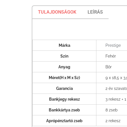
TULAJDONSÁGOK
LEÍRÁS
Márka
Prestige
Szín
Fehér
Anyag
Bőr
Méret(H x M x Sz)
9 x 18,5 x 3
Garancia
2 év szava
Bankjegy rekesz
3 rekesz + 1
Bankkártya zseb
8 zseb
Aprópénztartó zseb
2 rekesz