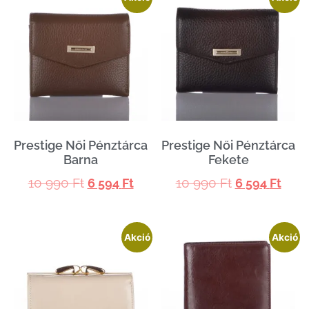
Prestige Női Pénztárca
Prestige Női Pénztárca
Barna
Fekete
10 990
Ft
10 990
Ft
6 594
Ft
6 594
Ft
Akció
Akció