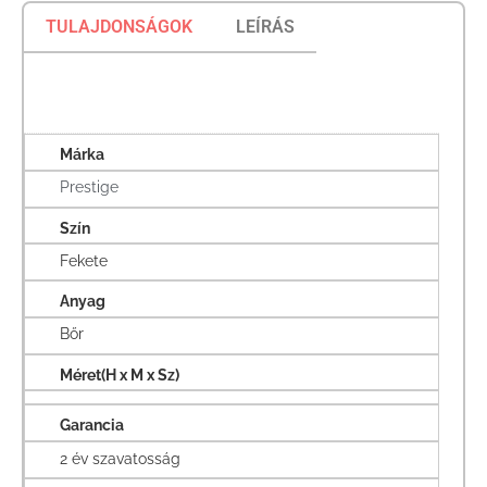
TULAJDONSÁGOK
LEÍRÁS
Márka
Prestige
Szín
Fekete
Anyag
Bőr
Méret(H x M x Sz)
Garancia
2 év szavatosság