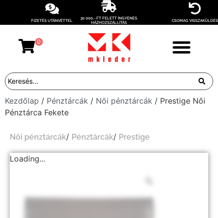
30 000,- FT FELETT INGYENES
FIZETÉS UTÁNVÉTTEL
CSOMAG VISSZAKÜLDÉS
HÁZHOZSZÁLLÍTÁS
0
Kezdőlap
/
Pénztárcák
/
Női pénztárcák
/ Prestige Női
Pénztárca Fekete
/
/
Női pénztárcák
Pénztárcák
Prestige
Loading...