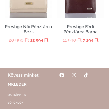
Prestige Női Pénztárca
Prestige Férfi
Bézs
Pénztárca Barna
20 990
Ft
11 990
Ft
12 594
Ft
7 194
Ft
Kövess minket!
MKLEDER
MÁRKÁINK
BŐRÖNDÖK