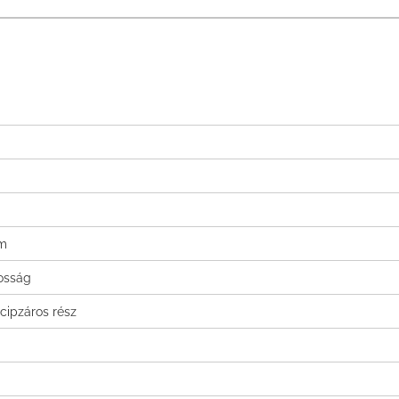
cm
tosság
 cipzáros rész