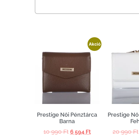
Akció
Prestige Női Pénztárca
Prestige Nő
Barna
Fe
10 990
Ft
20 990
Ft
6 594
Ft