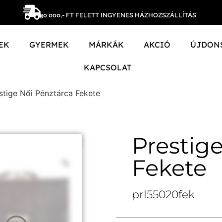
30 000,- FT FELETT INGYENES HÁZHOZSZÁLLÍTÁS
EK
GYERMEK
MÁRKÁK
AKCIÓ
ÚJDON
KAPCSOLAT
stige Női Pénztárca Fekete
Prestig
Fekete
prl55020fek