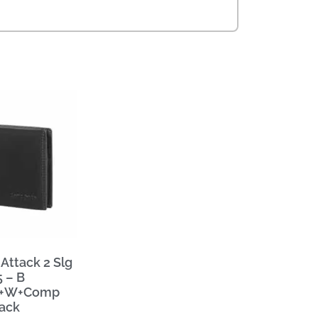
Attack 2 Slg
 – B
l+W+Comp
ack