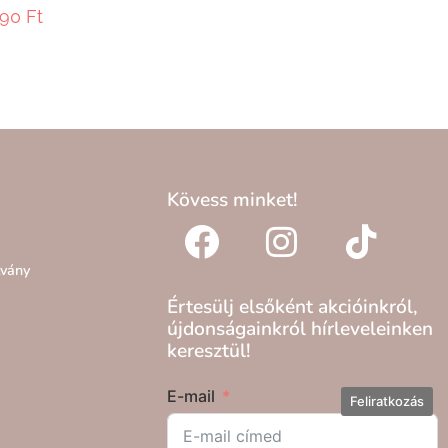
990
Ft
Kövess minket!
lvány
Értesülj elsőként akcióinkról,
újdonságainkról hírleveleinken
keresztül!
E-mail
Feliratkozás