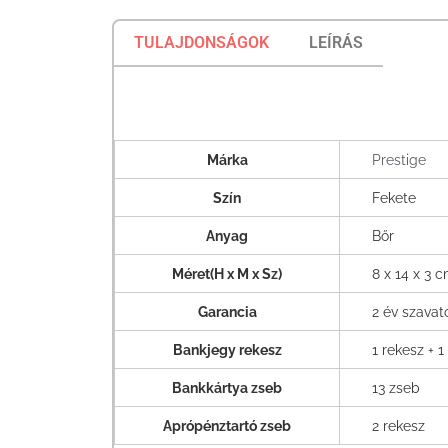
TULAJDONSÁGOK
LEÍRÁS
Márka
Prestige
Szín
Fekete
Anyag
Bőr
Méret(H x M x Sz)
8 x 14 x 3 
Garancia
2 év szava
Bankjegy rekesz
1 rekesz + 1
Bankkártya zseb
13 zseb
Aprópénztartó zseb
2 rekesz