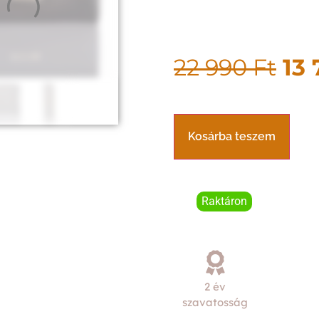
22 990
Ft
13
Kosárba teszem
Raktáron
2 év
szavatosság