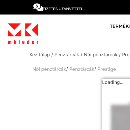
FIZETÉS UTÁNVÉTTEL
TERMÉK
Kezdőlap
/
Pénztárcák
/
Női pénztárcák
/ Pre
/
/
Női pénztárcák
Pénztárcák
Prestige
Loading...