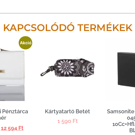
KAPCSOLÓDÓ TERMÉKEK
Akció
i Pénztárca
Kártyatartó Betét
Samsonite 
hér
045
1 590
Ft
10Cc+Hf
12 594
Ft
Bl