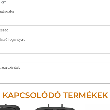
5 cm
oliészter
tosság
dalsó fogantyúk
átizsákpántok
KAPCSOLÓDÓ TERMÉKEK