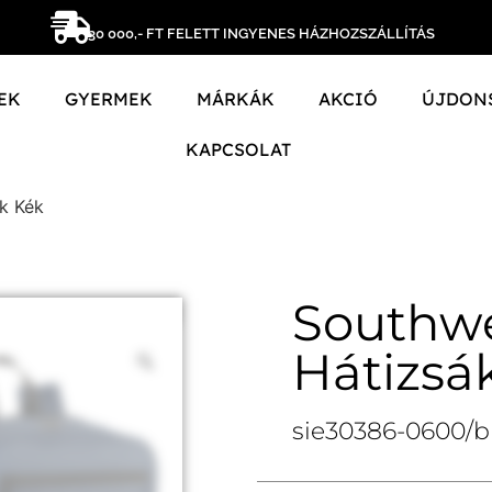
30 000,- FT FELETT INGYENES HÁZHOZSZÁLLÍTÁS
EK
GYERMEK
MÁRKÁK
AKCIÓ
ÚJDON
KAPCSOLAT
k Kék
Southw
Hátizsá
sie30386-0600/b