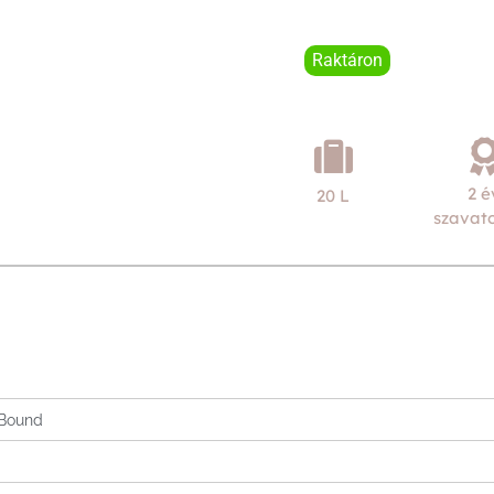
Raktáron
2 é
20 L
szavat
 Bound