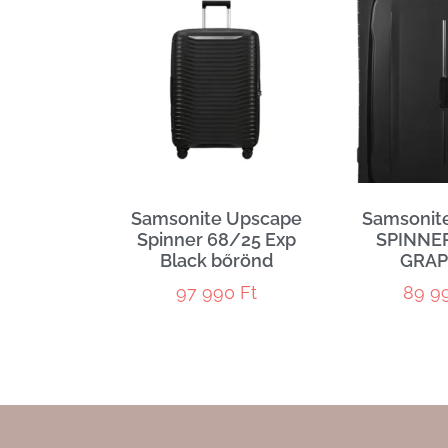
Samsonite Upscape
Samsonit
Spinner 68/25 Exp
SPINNE
Black bőrönd
GRAP
97 990
Ft
89 9