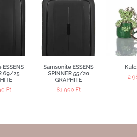
e ESSENS
Samsonite ESSENS
Kulc
R 69/25
SPINNER 55/20
2 
HITE
GRAPHITE
90
Ft
81 990
Ft