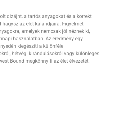
t dizájnt, a tartós anyagokat és a korrekt
ret hagysz az élet kalandjaira. Figyelmet
anyagokra, amelyek nemcsak jól néznek ki,
nnapi használatban. Az eredmény egy
nyedén kiegészíti a különféle
król, hétvégi kirándulásokról vagy különleges
west Bound megkönnyíti az élet élvezetét.