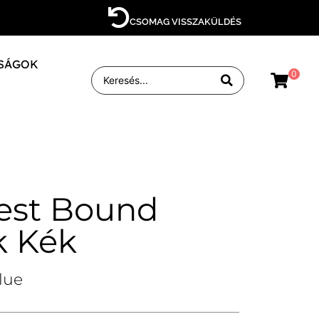
CSOMAG VISSZAKÜLDÉS
SÁGOK
0
est Bound
k Kék
lue