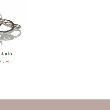
startó
980
Ft