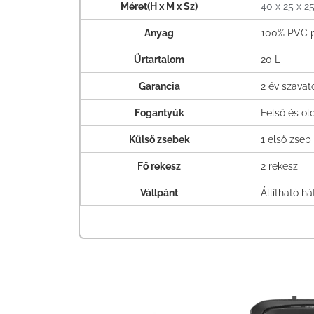
Méret(H x M x Sz)
40 x 25 x 2
Anyag
100% PVC p
Űrtartalom
20 L
Garancia
2 év szava
Fogantyúk
Felső és ol
Külső zsebek
1 első zseb
Fő rekesz
2 rekesz
Vállpánt
Állítható h