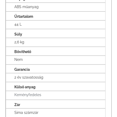
ABS műanyag
Űrtartalom
44 L
Súly
2,6 kg
Bővíthető
Nem
Garancia
2 év szavatosság
Külső anyag
Keményfedeles
Zár
Sima számzár