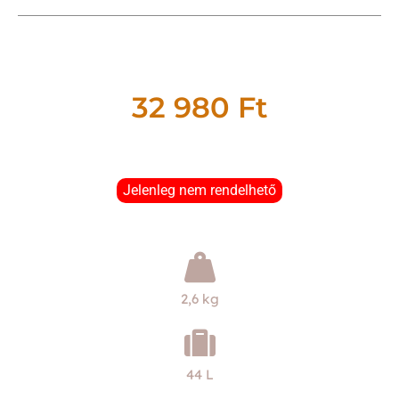
32 980
Ft
Jelenleg nem rendelhető
2,6 kg
44 L