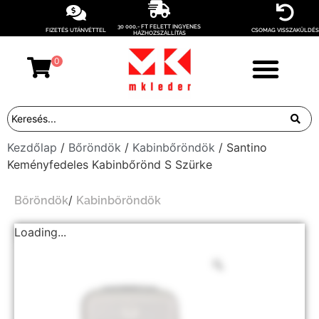
30 000,- FT FELETT INGYENES
FIZETÉS UTÁNVÉTTEL
CSOMAG VISSZAKÜLDÉS
HÁZHOZSZÁLLÍTÁS
0
Kezdőlap
/
Bőröndök
/
Kabinbőröndök
/ Santino
Keményfedeles Kabinbőrönd S Szürke
/
Bőröndök
Kabinbőröndök
Loading...