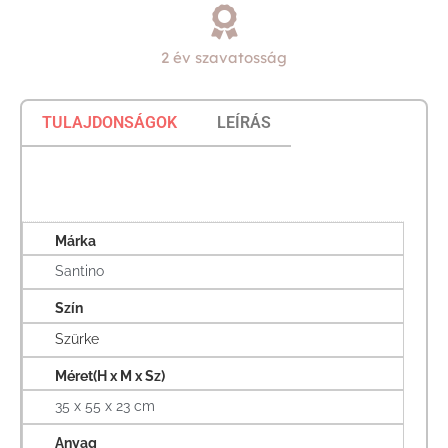
2 év szavatosság
TULAJDONSÁGOK
LEÍRÁS
Márka
Santino
Szín
Szürke
Méret(H x M x Sz)
35 x 55 x 23 cm
Anyag