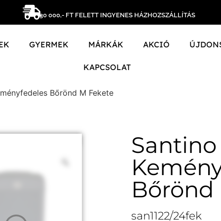
30 000,- FT FELETT INGYENES HÁZHOZSZÁLLÍTÁS
EK
GYERMEK
MÁRKÁK
AKCIÓ
ÚJDON
KAPCSOLAT
eményfedeles Bőrönd M Fekete
Santino
Kemény
Bőrönd 
san1122/24fek