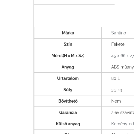
Márka
Santino
Szín
Fekete
Méret(H x M x Sz)
45 x 66 x 2
Anyag
ABS műan
Űrtartalom
80 L
Súly
3,3 kg
Bővíthető
Nem
Garancia
2 év szava
Külső anyag
Keményfed