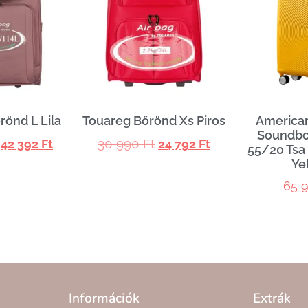
rönd L Lila
Touareg Bőrönd Xs Piros
American
Soundbo
30 990
Ft
42 392
Ft
24 792
Ft
55/20 Tsa
Ye
65 
Információk
Extrák