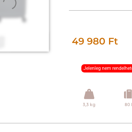
49 980
Ft
Jelenleg nem rendelhet
3,3 kg
80 