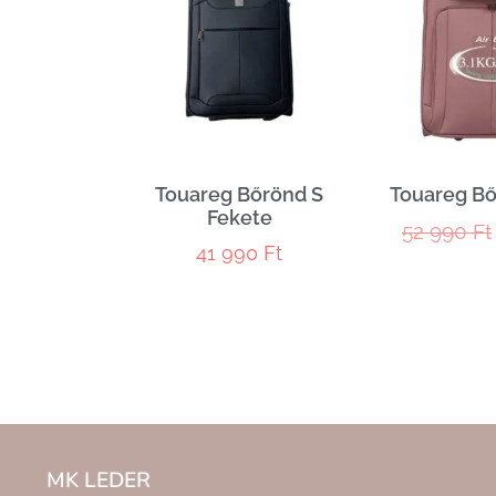
Touareg Bőrönd S
Touareg Bő
Fekete
52 990
Ft
41 990
Ft
MK LEDER