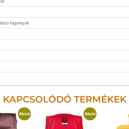
zár
dalsó fogantyúk
KAPCSOLÓDÓ TERMÉKEK
Akció
Akció