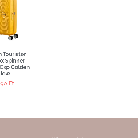
 Tourister
x Spinner
 Exp Golden
llow
990
Ft