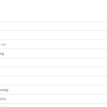
7 cm
yag
tosság
eles