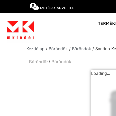
FIZETÉS UTÁNVÉTTEL
TERMÉK
Kezdőlap
/
Bőröndök
/
Bőröndök
/ Santino K
/
Bőröndök
Bőröndök
Loading...