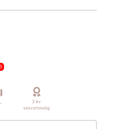
ő
2 év
L
szavatosság