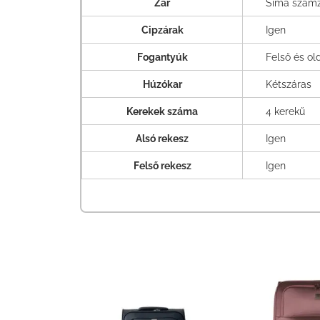
Zár
Sima szám
Cipzárak
Igen
Fogantyúk
Felső és ol
Húzókar
Kétszáras
Kerekek száma
4 kerekű
Alsó rekesz
Igen
Felső rekesz
Igen