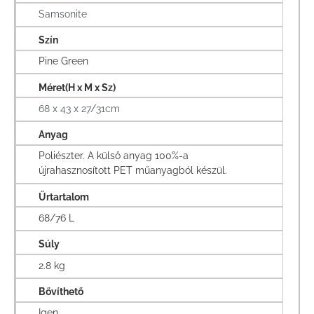
Samsonite
Szín
Pine Green
Méret(H x M x Sz)
68 x 43 x 27/31cm
Anyag
Poliészter. A külső anyag 100%-a
újrahasznosított PET műanyagból készül.
Űrtartalom
68/76 L
Súly
2.8 kg
Bővíthető
Igen