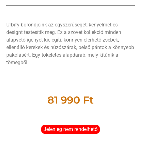
Urbify bőröndjeink az egyszerűséget, kényelmet és
designt testesítik meg. Ez a szövet kollekció minden
alapvető igényét kielégíti: könnyen elérhető zsebek,
ellenálló kerekek és húzószárak, belső pántok a könnyebb
pakolásért. Egy tökéletes alapdarab, mely kitűnik a
tömegből!
81 990
Ft
Jelenleg nem rendelhető