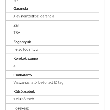
Garancia
5 év nemzetközi garancia
Zár
TSA
Fogantyúk
Felső fogantyú
Kerekek száma
4
Címketartó
Visszahúzható, beépített ID tag
Külső zsebek
1 elülső zseb
Fő rekesz