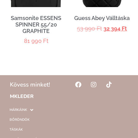
Samsonite ESSENS
Guess Abey Válltáska
SPINNER 55/20
53 990
Ft
32 394
Ft
GRAPHITE
81 990
Ft
Kövess minket!
MKLEDER
MÁRKÁINK
BŐRÖNDÖK
TÁSKÁK