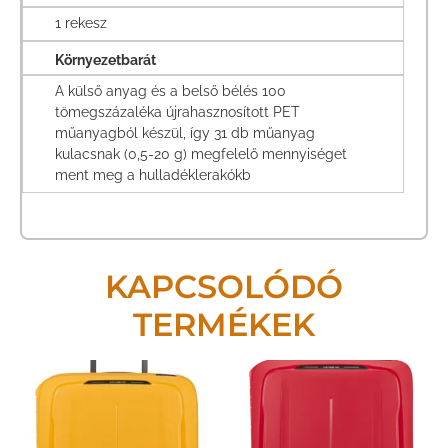
1 rekesz
Környezetbarát
A külső anyag és a belső bélés 100
tömegszázaléka újrahasznosított PET
műanyagból készül, így 31 db műanyag
kulacsnak (0,5-20 g) megfelelő mennyiséget
ment meg a hulladéklerakókb
KAPCSOLÓDÓ
TERMÉKEK