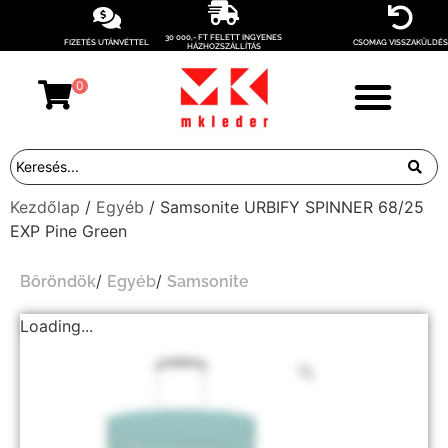
30 000,- FT FELETT INGYENES
FIZETÉS UTÁNVÉTTEL
CSOMAG VISSZAKÜLDÉS
HÁZHOZSZÁLLÍTÁS
0
Kezdőlap
/
Egyéb
/ Samsonite URBIFY SPINNER 68/25
EXP Pine Green
/
/
Bőröndök
Egyéb
Samsonite
Loading...