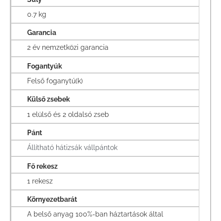
0.7 kg
Garancia
2 év nemzetközi garancia
Fogantyúk
Felső foganytú(k)
Külső zsebek
1 elülső és 2 oldalsó zseb
Pánt
Állítható hátizsák vállpántok
Fő rekesz
1 rekesz
Környezetbarát
A belső anyag 100%-ban háztartások által