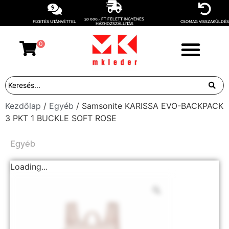
30 000,- FT FELETT INGYENES
FIZETÉS UTÁNVÉTTEL
CSOMAG VISSZAKÜLDÉS
HÁZHOZSZÁLLÍTÁS
0
Kezdőlap
/
Egyéb
/ Samsonite KARISSA EVO-BACKPACK
3 PKT 1 BUCKLE SOFT ROSE
Egyéb
Loading...