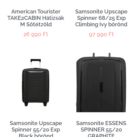
American Tourister
Samsonite Upscape
TAKE2CABIN Hátizsák
Spinner 68/25 Exp
M Sötétzöld
Climbing Ivy bőrönd
26 990
Ft
97 990
Ft
Samsonite Upscape
Samsonite ESSENS
Spinner 55/20 Exp
SPINNER 55/20
Black bőrönd
GRAPHITE