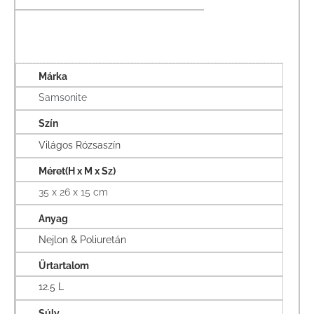
Márka
Samsonite
Szín
Világos Rózsaszín
Méret(H x M x Sz)
35 x 26 x 15 cm
Anyag
Nejlon & Poliuretán
Űrtartalom
12.5 L
Súly