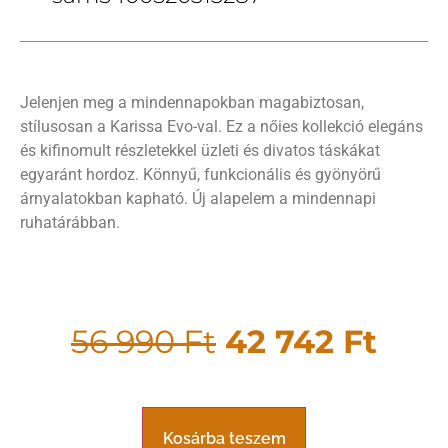
Jelenjen meg a mindennapokban magabiztosan,
stílusosan a Karissa Evo-val. Ez a nőies kollekció elegáns
és kifinomult részletekkel üzleti és divatos táskákat
egyaránt hordoz. Könnyű, funkcionális és gyönyörű
árnyalatokban kapható. Új alapelem a mindennapi
ruhatárábban.
56 990
Ft
42 742
Ft
Kosárba teszem