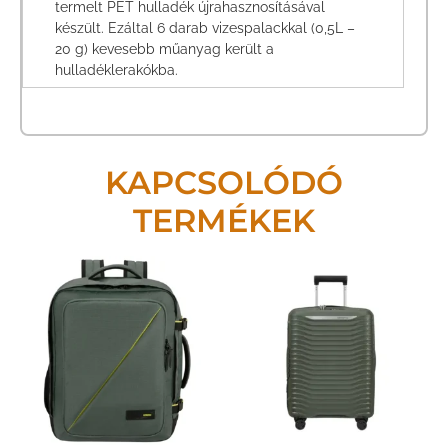
termelt PET hulladék újrahasznosításával
készült. Ezáltal 6 darab vizespalackkal (0,5L –
20 g) kevesebb műanyag került a
hulladéklerakókba.
KAPCSOLÓDÓ
TERMÉKEK