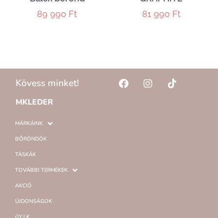
89 990
Ft
81 990
Ft
Kövess minket!
MKLEDER
MÁRKÁINK
BŐRÖNDÖK
TÁSKÁK
TOVÁBBI TERMÉKEK
AKCIÓ
ÚJDONSÁGOK
GY.I.K.