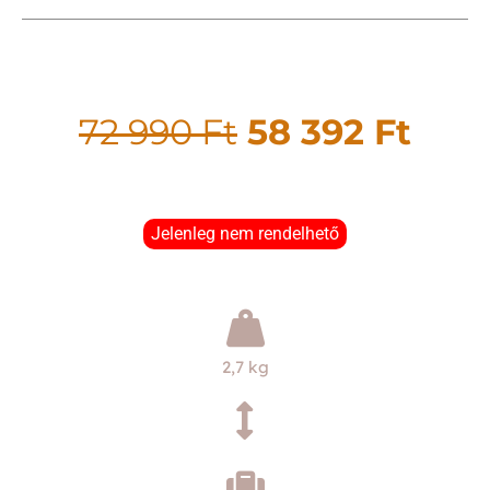
72 990
Ft
58 392
Ft
Jelenleg nem rendelhető
2,7 kg