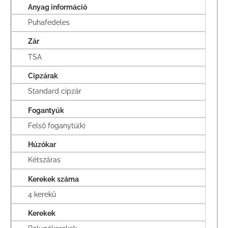
Anyag információ
Puhafedeles
Zár
TSA
Cipzárak
Standard cipzár
Fogantyúk
Felső foganytú(k)
Húzókar
Kétszáras
Kerekek száma
4 kerekű
Kerekek