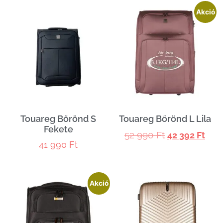
Akció
Touareg Bőrönd S
Touareg Bőrönd L Lila
Fekete
52 990
Ft
42 392
Ft
41 990
Ft
Akció