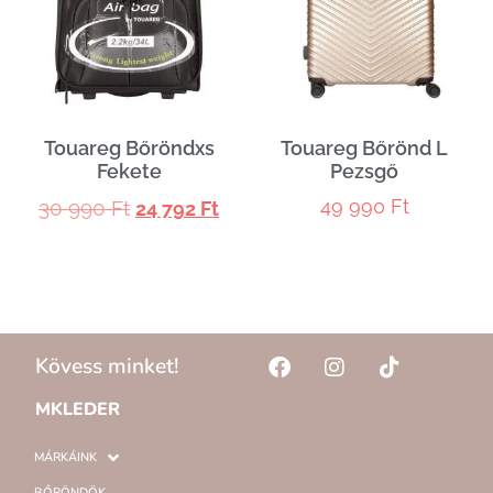
Touareg Bőröndxs
Touareg Bőrönd L
Fekete
Pezsgő
49 990
Ft
30 990
Ft
24 792
Ft
Kövess minket!
MKLEDER
MÁRKÁINK
BŐRÖNDÖK