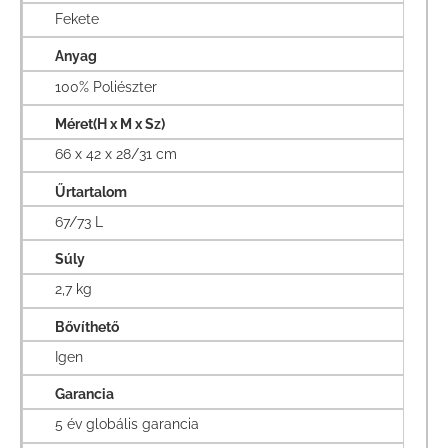
Fekete
Anyag
100% Poliészter
Méret(H x M x Sz)
66 x 42 x 28/31 cm
Űrtartalom
67/73 L
Súly
2,7 kg
Bővíthető
Igen
Garancia
5 év globális garancia