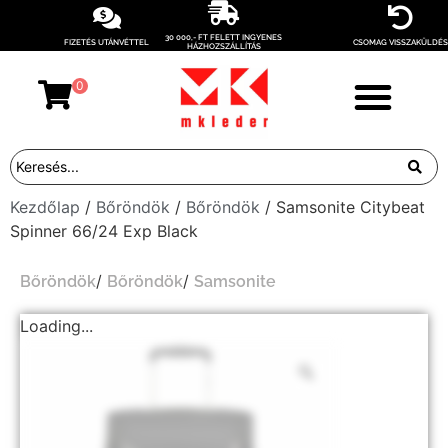
30 000,- FT FELETT INGYENES
FIZETÉS UTÁNVÉTTEL
CSOMAG VISSZAKÜLDÉS
HÁZHOZSZÁLLÍTÁS
0
Kezdőlap
/
Bőröndök
/
Bőröndök
/ Samsonite Citybeat
Spinner 66/24 Exp Black
/
/
Bőröndök
Bőröndök
Samsonite
Loading...