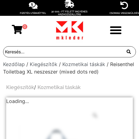
30 000,- FT FELETT INGYENES
FIZETÉS UTÁNVÉTTEL
CSOMAG VISSZAKÜLDÉS
HÁZHOZSZÁLLÍTÁS
0
Kezdőlap
/
Kiegészítők
/
Kozmetikai táskák
/ Reisenthel
Toiletbag XL neszeszer (mixed dots red)
/
Kiegészítők
Kozmetikai táskák
Loading...