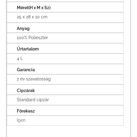
Méret(H x M x Sz)
25 x 28 x 10 cm
Anyag
100% Poliészter
Űrtartalom
4 L
Garancia
2 év szavatosság
Cipzárak
Standard cipzár
Főrekesz
Igen