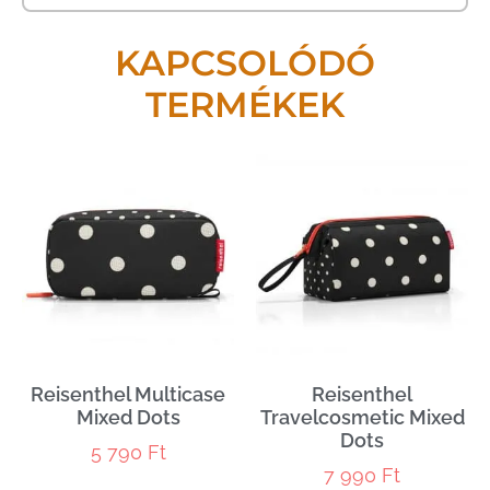
KAPCSOLÓDÓ
TERMÉKEK
Reisenthel Multicase
Reisenthel
Mixed Dots
Travelcosmetic Mixed
Dots
5 790
Ft
7 990
Ft