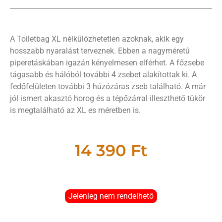
A Toiletbag XL nélkülözhetetlen azoknak, akik egy
hosszabb nyaralást terveznek. Ebben a nagyméretû
piperetáskában igazán kényelmesen elférhet. A főzsebe
tágasabb és hálóból további 4 zsebet alakítottak ki. A
fedőfelületen további 3 húzózáras zseb található. A már
jól ismert akasztó horog és a tépőzárral illeszthető tükör
is megtalálható az XL es méretben is.
14 390
Ft
Jelenleg nem rendelhető