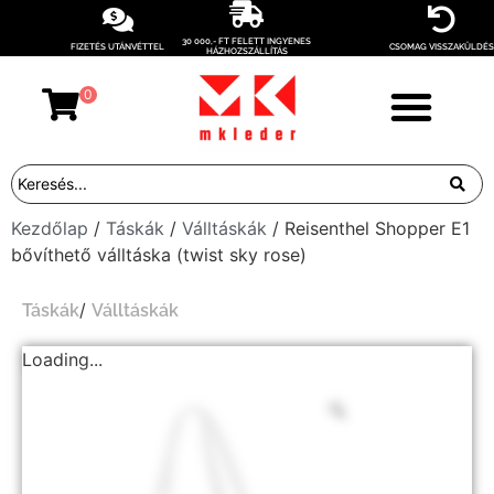
30 000,- FT FELETT INGYENES
FIZETÉS UTÁNVÉTTEL
CSOMAG VISSZAKÜLDÉS
HÁZHOZSZÁLLÍTÁS
0
Kezdőlap
/
Táskák
/
Válltáskák
/ Reisenthel Shopper E1
bővíthető válltáska (twist sky rose)
/
Táskák
Válltáskák
Loading...