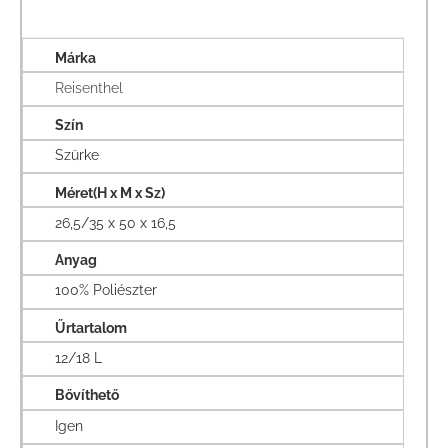
Márka
Reisenthel
Szín
Szürke
Méret(H x M x Sz)
26,5/35 x 50 x 16,5
Anyag
100% Poliészter
Űrtartalom
12/18 L
Bővíthető
Igen