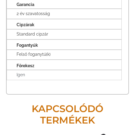
Garancia
2 év szavatosság
Cipzárak
Standard cipzár
Fogantyúk
Felső foganytú(k)
Főrekesz
Igen
KAPCSOLÓDÓ
TERMÉKEK