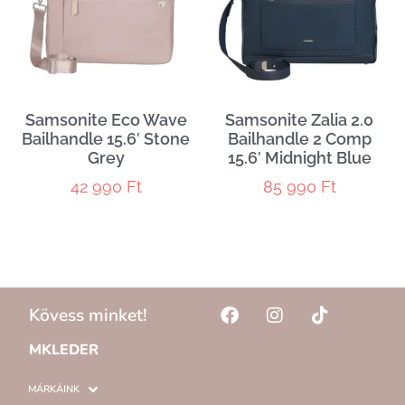
Samsonite Eco Wave
Samsonite Zalia 2.0
Bailhandle 15.6′ Stone
Bailhandle 2 Comp
Grey
15.6′ Midnight Blue
42 990
Ft
85 990
Ft
Kövess minket!
MKLEDER
MÁRKÁINK