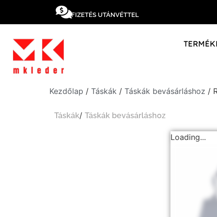
FIZETÉS UTÁNVÉTTEL
TERMÉK
Kezdőlap
/
Táskák
/
Táskák bevásárláshoz
/ R
/
Táskák
Táskák bevásárláshoz
Loading...