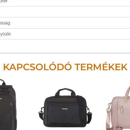
zter
tosság
ytú(k)
KAPCSOLÓDÓ TERMÉKEK