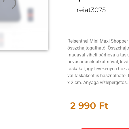
reiat3075
Reisenthel Mini Maxi Shopper 
összehajtogatható. Összehajt
magával viheti bárhová a tás
bevásárlások alkalmával, kivá
táskákat, így tevékenyen hoz
válltáskaként is használható.
x 2 cm. Anyaga vízlepergetős.
2 990
Ft