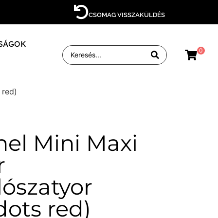
CSOMAG VISSZAKÜLDÉS
SÁGOK
0
 red)
hel Mini Maxi
r
lószatyor
dots red)