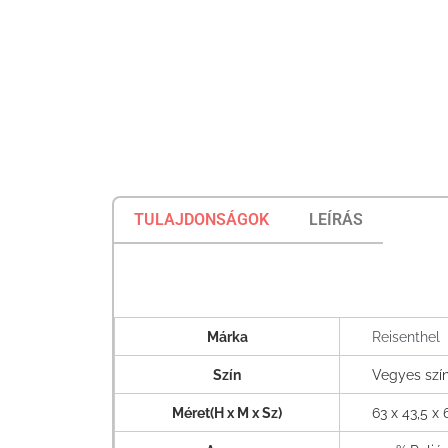
TULAJDONSÁGOK
LEÍRÁS
Márka
Reisenthel
Szín
Vegyes szí
Méret(H x M x Sz)
63 x 43,5 x