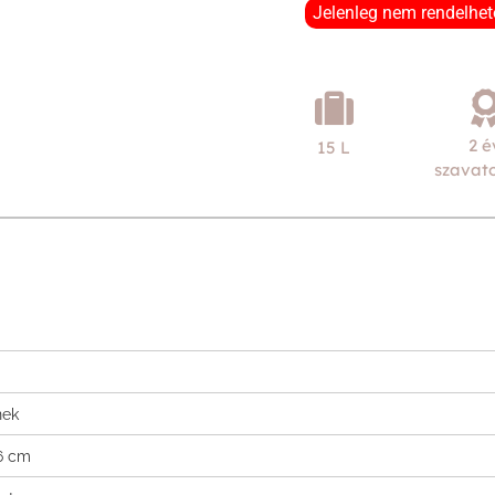
Jelenleg nem rendelhet
2 é
15 L
szavat
nek
 6 cm