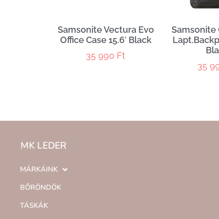
Samsonite Vectura Evo
Samsonite 
Office Case 15.6′ Black
Lapt.Backp
Bl
35 990
Ft
35 9
MK LEDER
MÁRKÁINK
BŐRÖNDÖK
TÁSKÁK