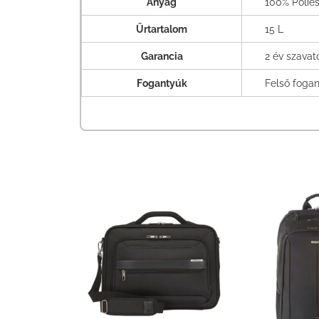
Anyag
100% Poliés
Űrtartalom
15 L
Garancia
2 év szava
Fogantyúk
Felső fogan