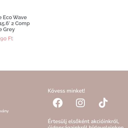
e Eco Wave
15.6′ 2 Comp
e Grey
990
Ft
Kövess minket!
lvány
Értesülj elsőként akcióinkról,
újdonságainkról hírleveleinken