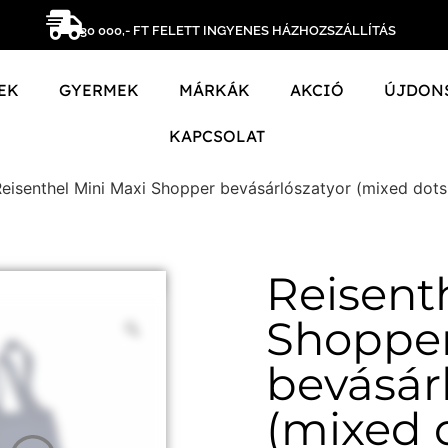
30 000,- FT FELETT INGYENES HÁZHOZSZÁLLÍTÁS
EK
GYERMEK
MÁRKÁK
AKCIÓ
ÚJDON
KAPCSOLAT
eisenthel Mini Maxi Shopper bevásárlószatyor (mixed dots
Reisent
Shoppe
bevásár
(mixed 