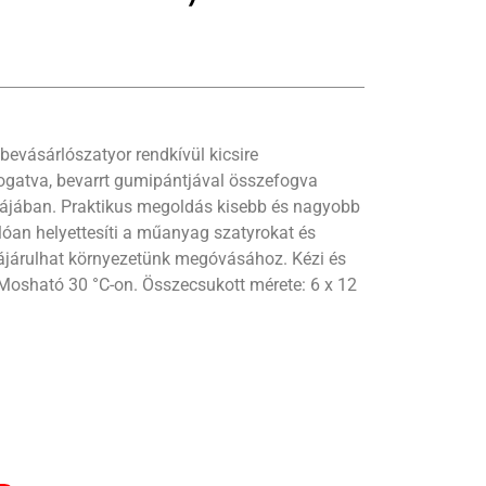
bevásárlószatyor rendkívül kicsire
ogatva, bevarrt gumipántjával összefogva
kájában. Praktikus megoldás kisebb és nagyobb
lóan helyettesíti a műanyag szatyrokat és
zájárulhat környezetünk megóvásához. Kézi és
 Mosható 30 °C-on. Összecsukott mérete: 6 x 12