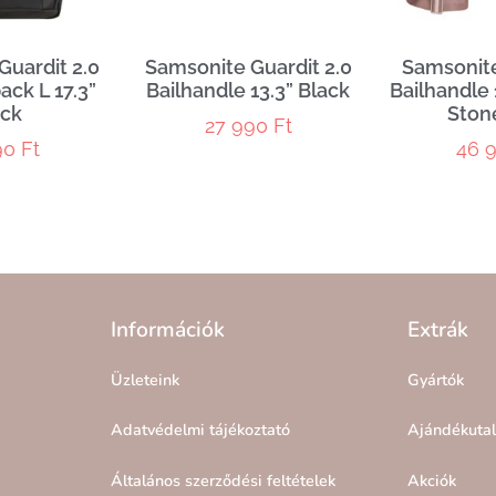
Guardit 2.0
Samsonite Guardit 2.0
Samsonit
ack L 17.3”
Bailhandle 13.3” Black
Bailhandle 
ack
Ston
27 990
Ft
90
Ft
46 
Információk
Extrák
Üzleteink
Gyártók
Adatvédelmi tájékoztató
Ajándékuta
Általános szerződési feltételek
Akciók