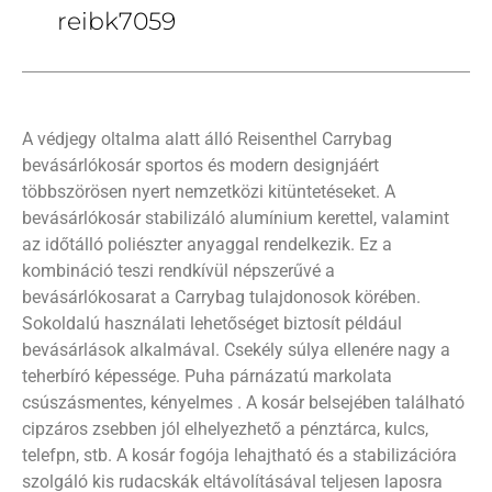
reibk7059
A védjegy oltalma alatt álló Reisenthel Carrybag
bevásárlókosár sportos és modern designjáért
többszörösen nyert nemzetközi kitüntetéseket. A
bevásárlókosár stabilizáló alumínium kerettel, valamint
az időtálló poliészter anyaggal rendelkezik. Ez a
kombináció teszi rendkívül népszerűvé a
bevásárlókosarat a Carrybag tulajdonosok körében.
Sokoldalú használati lehetőséget biztosít például
bevásárlások alkalmával. Csekély súlya ellenére nagy a
teherbíró képessége. Puha párnázatú markolata
csúszásmentes, kényelmes . A kosár belsejében található
cipzáros zsebben jól elhelyezhető a pénztárca, kulcs,
telefpn, stb. A kosár fogója lehajtható és a stabilizációra
szolgáló kis rudacskák eltávolításával teljesen laposra