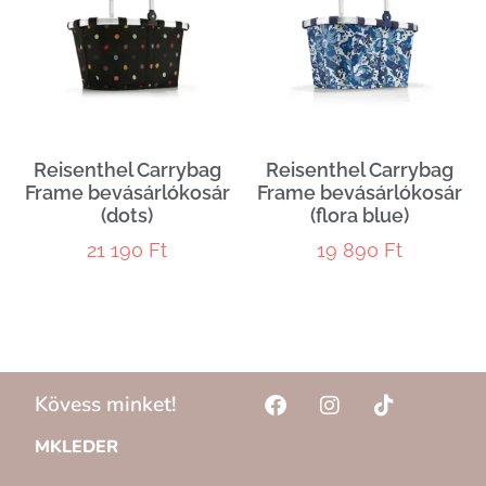
Reisenthel Carrybag
Reisenthel Carrybag
Frame bevásárlókosár
Frame bevásárlókosár
(dots)
(flora blue)
21 190
Ft
19 890
Ft
Kövess minket!
MKLEDER