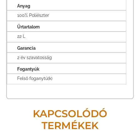
Anyag
100% Poliészter
Űrtartalom
22 L
Garancia
2 év szavatosság
Fogantyúk
Felső foganytú(k)
KAPCSOLÓDÓ
TERMÉKEK