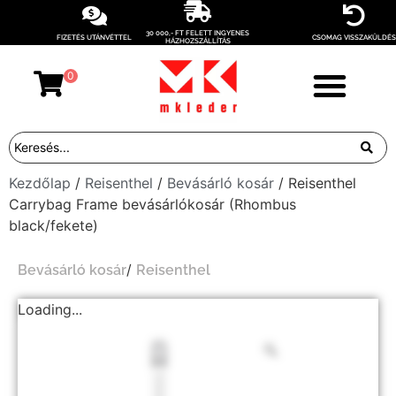
30 000,- FT FELETT INGYENES
FIZETÉS UTÁNVÉTTEL
CSOMAG VISSZAKÜLDÉS
HÁZHOZSZÁLLÍTÁS
0
Kezdőlap
/
Reisenthel
/
Bevásárló kosár
/ Reisenthel
Carrybag Frame bevásárlókosár (Rhombus
black/fekete)
/
Bevásárló kosár
Reisenthel
Loading...