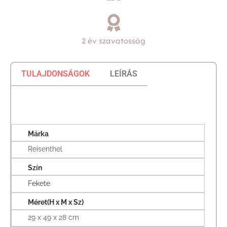
2 év szavatosság
TULAJDONSÁGOK
LEÍRÁS
Márka
Reisenthel
Szín
Fekete
Méret(H x M x Sz)
29 x 49 x 28 cm