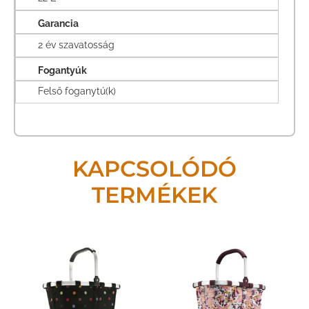
Garancia
2 év szavatosság
Fogantyúk
Felső foganytú(k)
KAPCSOLÓDÓ
TERMÉKEK