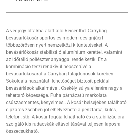
A védjegy oltalma alatt álló Reisenthel Carrybag
bevásárlókosár sportos és modern designjáért
többszörösen nyert nemzetközi kitüntetéseket. A
bevásárlókosár stabilizáló alumínium kerettel, valamint
az időtálló poliészter anyaggal rendelkezik. Ez a
kombináció teszi rendkívül népszerűvé a
bevásárlókosarat a Carrybag tulajdonosok körében.
Sokoldalú használati lehetőséget biztosít például
bevásárlások alkalmával. Csekély súlya ellenére nagy a
teherbíró képessége. Puha párnázatú markolata
csúszásmentes, kényelmes . A kosár belsejében található
cipzáros zsebben jól elhelyezhető a pénztárca, kulcs,
telefpn, stb. A kosár fogója lehajtható és a stabilizációra
szolgáló kis rudacskák eltávolításával teljesen laposra
összecsukható.