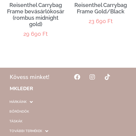
Reisenthel Carrybag
Reisenthel Carrybag
Frame bevásárlókosár
Frame Gold/Black
(rombus midnight
23 690
Ft
gold)
29 690
Ft
Kövess minket!
MKLEDER
MÁRKÁINK
BŐRÖNDÖK
TÁSKÁK
TOVÁBBI TERMÉKEK