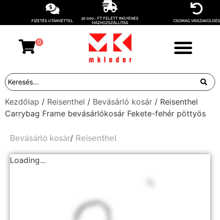
30 000,- FT FELETT INGYENES
FIZETÉS UTÁNVÉTTEL
CSOMAG VISSZAKÜLDÉS
HÁZHOZSZÁLLÍTÁS
0
Kezdőlap
/
Reisenthel
/
Bevásárló kosár
/ Reisenthel
Carrybag Frame bevásárlókosár Fekete-fehér pöttyös
/
Bevásárló kosár
Reisenthel
Loading...