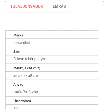
TULAJDONSÁGOK
LEÍRÁS
Márka
Reisenthel
Szín
Fekete fehér pöttyös
Méret(H x M x Sz)
29 x 49 x 28 cm
Anyag
100% Poliészter
Űrtartalom
22 L