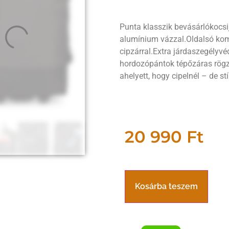
Punta klasszik bevásárlókocsi
alumínium vázzal.Oldalsó kom
cipzárral.Extra járdaszegélyv
hordozópántok tépőzáras rögzí
ahelyett, hogy cipelnél – de st
20 990
Ft
Kosárba teszem