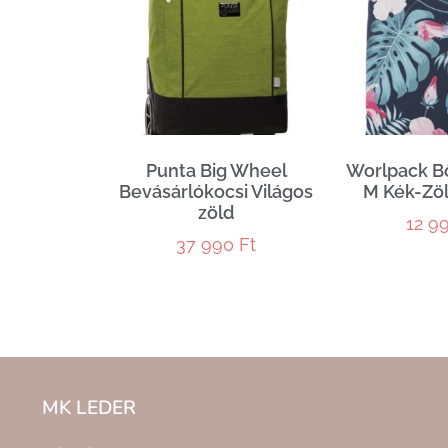
Punta Big Wheel
Worlpack B
Bevásárlókocsi Világos
M Kék-Zöl
zöld
12 9
37 990
Ft
MK LEDER