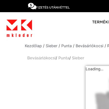
FIZETÉS UTÁNVÉTTEL
TERMÉK
Kezdőlap
/
Sieber
/
Punta
/
Bevásárlókocsi
/ 
/
/
Bevásárlókocsi
Punta
Sieber
Loading...