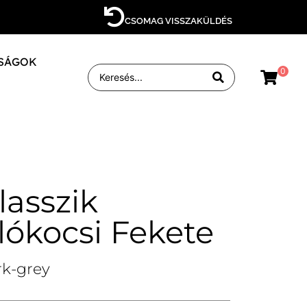
CSOMAG VISSZAKÜLDÉS
SÁGOK
0
lasszik
lókocsi Fekete
rk-grey