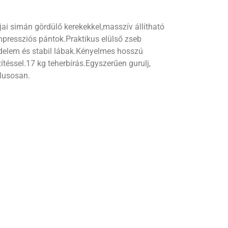
jai simán gördülő kerekekkel,masszív állítható
pressziós pántok.Praktikus elülső zseb
édelem és stabil lábak.Kényelmes hosszú
téssel.17 kg teherbírás.Egyszerűen gurulj,
ílusosan.