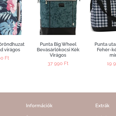
őröndhuzat
Punta Big Wheel
Punta uta
d virágos
Bevásárlókocsi Kék
Fehér-ké
Virágos
mi
90
Ft
37 990
Ft
19 
Információk
Extrák