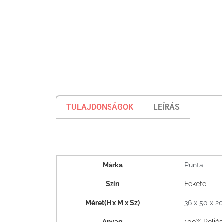
TULAJDONSÁGOK
LEÍRÁS
Márka
Punta
Szín
Fekete
Méret(H x M x Sz)
36 x 50 x 2
Anyag
100% Poliés