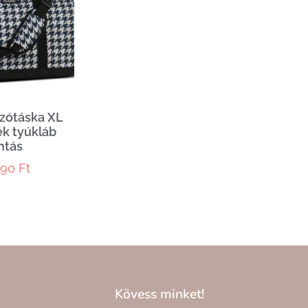
zótáska XL
k tyúkláb
ntás
990
Ft
Kövess minket!