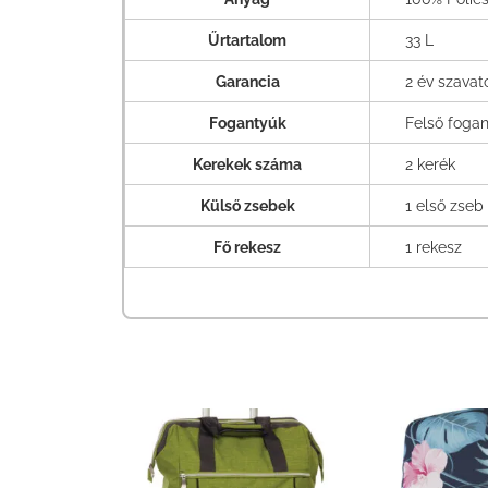
Űrtartalom
33 L
Garancia
2 év szava
Fogantyúk
Felső fogan
Kerekek száma
2 kerék
Külső zsebek
1 első zseb
Fő rekesz
1 rekesz