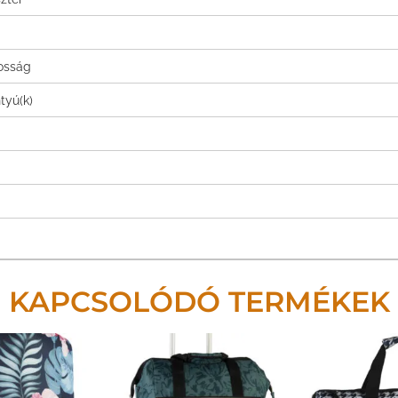
tosság
tyú(k)
KAPCSOLÓDÓ TERMÉKEK