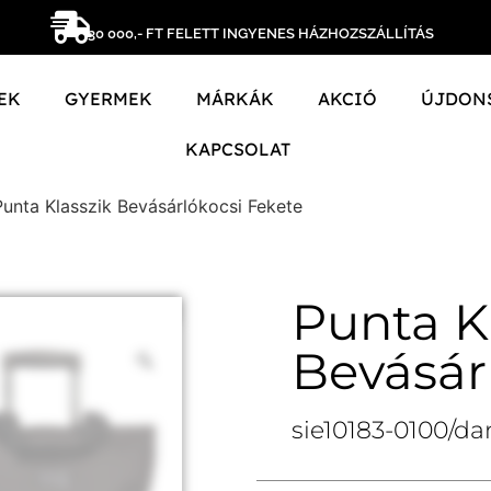
30 000,- FT FELETT INGYENES HÁZHOZSZÁLLÍTÁS
EK
GYERMEK
MÁRKÁK
AKCIÓ
ÚJDON
KAPCSOLAT
Punta Klasszik Bevásárlókocsi Fekete
Punta K
Bevásár
sie10183-0100/da