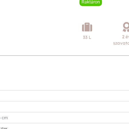
Raktáron
2 é
33 L
szavat
0 cm
zter