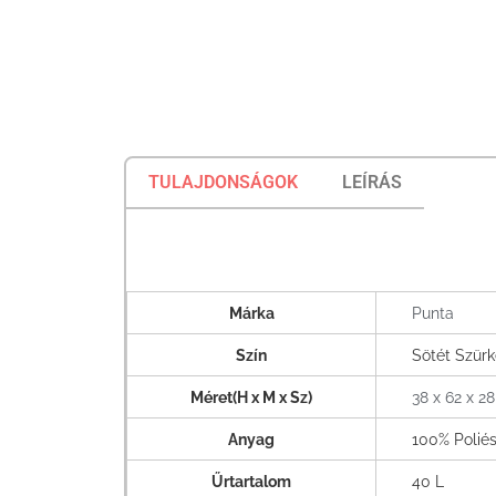
TULAJDONSÁGOK
LEÍRÁS
Márka
Punta
Szín
Sötét Szür
Méret(H x M x Sz)
38 x 62 x 2
Anyag
100% Poliés
Űrtartalom
40 L