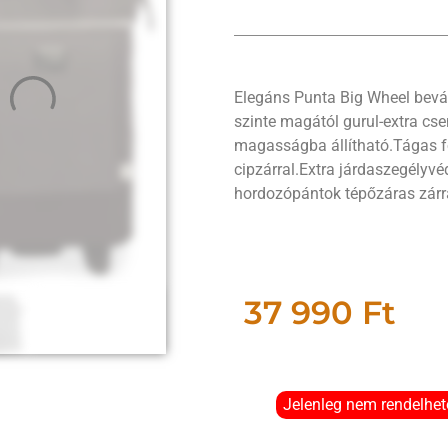
Elegáns Punta Big Wheel bevás
szinte magától gurul-extra cs
magasságba állítható.Tágas fő
cipzárral.Extra járdaszegélyv
hordozópántok tépőzáras zárra
37 990
Ft
Jelenleg nem rendelhet