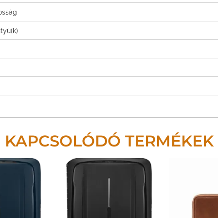
tosság
tyú(k)
KAPCSOLÓDÓ TERMÉKEK