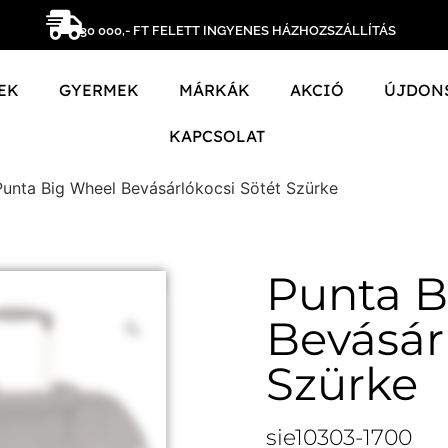
30 000,- FT FELETT INGYENES HÁZHOZSZÁLLÍTÁS
EK
GYERMEK
MÁRKÁK
AKCIÓ
ÚJDON
KAPCSOLAT
Punta Big Wheel Bevásárlókocsi Sötét Szürke
Punta B
Bevásár
Szürke
sie10303-1700