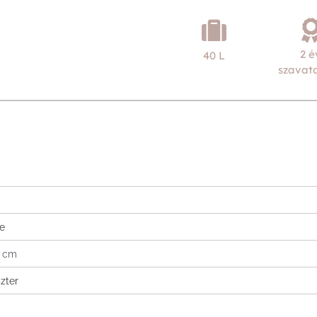
2 é
40 L
szavat
ke
8 cm
zter