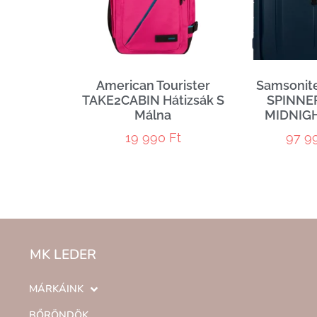
American Tourister
Samsonit
TAKE2CABIN Hátizsák S
SPINNE
Málna
MIDNIG
19 990
Ft
97 9
MK LEDER
MÁRKÁINK
BŐRÖNDÖK