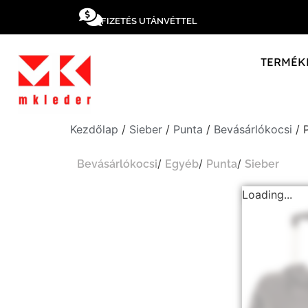
FIZETÉS UTÁNVÉTTEL
TERMÉK
Kezdőlap
/
Sieber
/
Punta
/
Bevásárlókocsi
/ 
/
/
/
Bevásárlókocsi
Egyéb
Punta
Sieber
Loading...