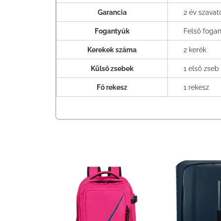
Garancia
2 év szava
Fogantyúk
Felső fogan
Kerekek száma
2 kerék
Külső zsebek
1 első zseb
Fő rekesz
1 rekesz