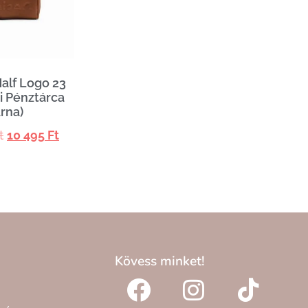
alf Logo 23
i Pénztárca
rna)
t
10 495
Ft
Kövess minket!