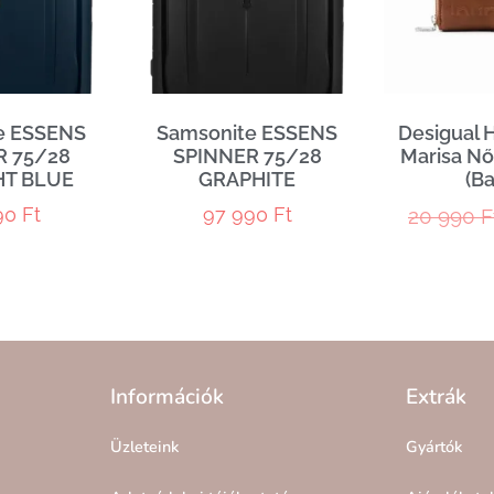
e ESSENS
Samsonite ESSENS
Desigual H
R 75/28
SPINNER 75/28
Marisa Nő
HT BLUE
GRAPHITE
(Ba
90
Ft
97 990
Ft
20 990
F
Információk
Extrák
Üzleteink
Gyártók