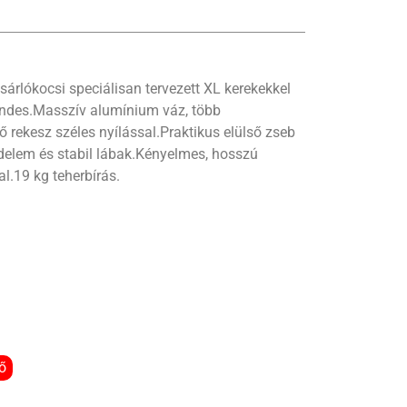
árlókocsi speciálisan tervezett XL kerekekkel
endes.Masszív alumínium váz, több
 rekesz széles nyílással.Praktikus elülső zseb
édelem és stabil lábak.Kényelmes, hosszú
l.19 kg teherbírás.
ő