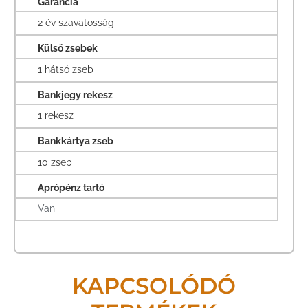
Garancia
2 év szavatosság
Külső zsebek
1 hátsó zseb
Bankjegy rekesz
1 rekesz
Bankkártya zseb
10 zseb
Aprópénz tartó
Van
KAPCSOLÓDÓ