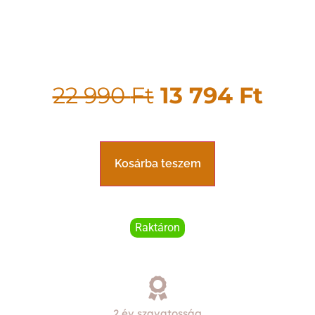
22 990
Ft
13 794
Ft
Kosárba teszem
Raktáron
2 év szavatosság