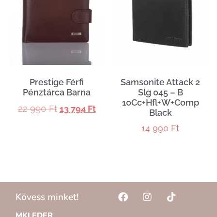
Prestige Férfi
Samsonite Attack 2
Pénztárca Barna
Slg 045 – B
10Cc+Hfl+W+Comp
22 990
Ft
13 794
Ft
Black
14 990
Ft
Kövess minket!
MKLEDER