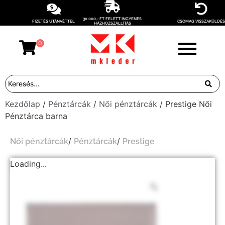
30 000,- FT FELETT INGYENES
FIZETÉS UTÁNVÉTTEL
CSOMAG VISSZAKÜLDÉS
HÁZHOZSZÁLLÍTÁS
0
Kezdőlap
/
Pénztárcák
/
Női pénztárcák
/ Prestige Női
Pénztárca barna
/
/
Női pénztárcák
Pénztárcák
Prestige
Loading...