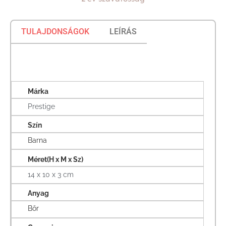
TULAJDONSÁGOK
LEÍRÁS
Márka
Prestige
Szín
Barna
Méret(H x M x Sz)
14 x 10 x 3 cm
Anyag
Bőr