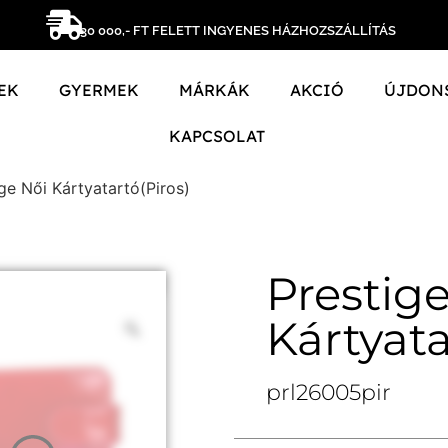
30 000,- FT FELETT INGYENES HÁZHOZSZÁLLÍTÁS
EK
GYERMEK
MÁRKÁK
AKCIÓ
ÚJDON
KAPCSOLAT
ge Női Kártyatartó(Piros)
Prestig
Kártyata
prl26005pir