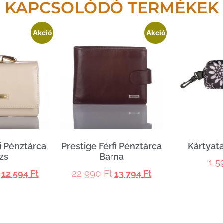
KAPCSOLÓDÓ TERMÉKEK
Akció
Akció
i Pénztárca
Prestige Férfi Pénztárca
Kártyata
zs
Barna
1 
22 990
Ft
12 594
Ft
13 794
Ft