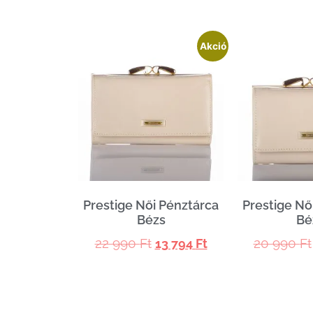
Akció
Prestige Női Pénztárca
Prestige Nő
Bézs
Bé
22 990
Ft
20 990
Ft
13 794
Ft