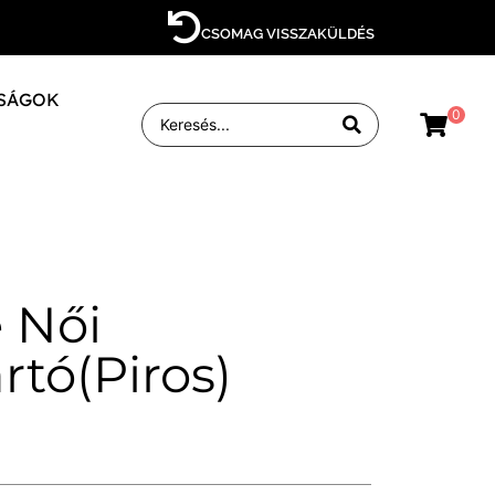
CSOMAG VISSZAKÜLDÉS
SÁGOK
0
e Női
rtó(Piros)