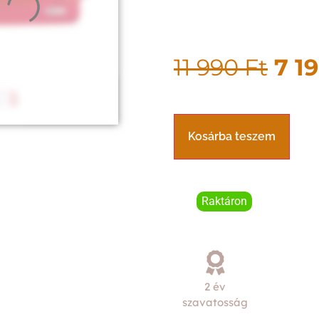
11 990
Ft
7 1
Kosárba teszem
Raktáron
2 év
szavatosság