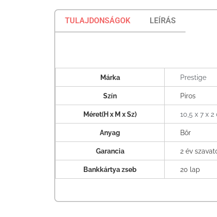
TULAJDONSÁGOK
LEÍRÁS
Márka
Prestige
Szín
Piros
Méret(H x M x Sz)
10,5 x 7 x 2
Anyag
Bőr
Garancia
2 év szava
Bankkártya zseb
20 lap