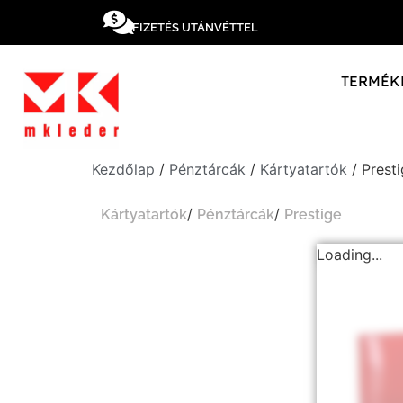
FIZETÉS UTÁNVÉTTEL
TERMÉK
Kezdőlap
/
Pénztárcák
/
Kártyatartók
/ Presti
/
/
Kártyatartók
Pénztárcák
Prestige
Loading...