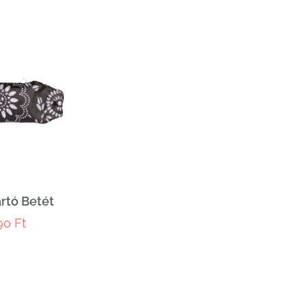
rtó Betét
590
Ft