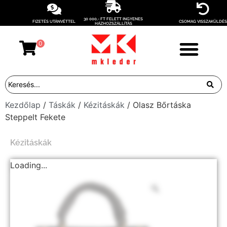
30 000,- FT FELETT INGYENES
FIZETÉS UTÁNVÉTTEL
CSOMAG VISSZAKÜLDÉS
HÁZHOZSZÁLLÍTÁS
0
Kezdőlap
/
Táskák
/
Kézitáskák
/ Olasz Bőrtáska
Steppelt Fekete
Kézitáskák
Loading...