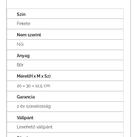
Szín
Fekete
Nem szerint
Női
Anyag
Bőr
Méret(H x M x Sz)
20 × 30 × 12,5 cm
Garancia
2 év szavatosság
Vállpánt
Levehető vállpánt