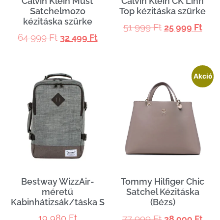
Calvin Klein Must
Calvin Klein CK Linn
Satchelmozo
Top kézitáska szürke
kézitáska szürke
51 999
Ft
25 999
Ft
64 999
Ft
32 499
Ft
Akció
Bestway WizzAir-
Tommy Hilfiger Chic
méretű
Satchel Kézitáska
Kabinhátizsák/táska S
(Bézs)
19 980
Ft
77 999
Ft
38 999
Ft