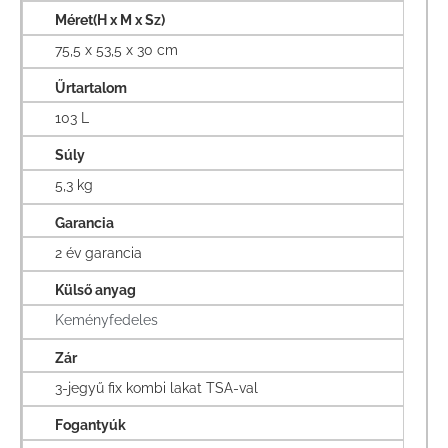
Méret(H x M x Sz)
75,5 x 53,5 x 30 cm
Űrtartalom
103 L
Súly
5,3 kg
Garancia
2 év garancia
Külső anyag
Keményfedeles
Zár
3-jegyű fix kombi lakat TSA-val
Fogantyúk