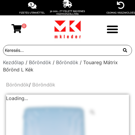
30 000,- FT FELETT INGYENES
FIZETÉS UTÁNVÉTTEL
CSOMAG VISSZAKÜLDÉS
HÁZHOZSZÁLLÍTÁS
0
Kezdőlap
/
Bőröndök
/
Bőröndök
/ Touareg Mátrix
Bőrönd L Kék
/
Bőröndök
Bőröndök
Loading...