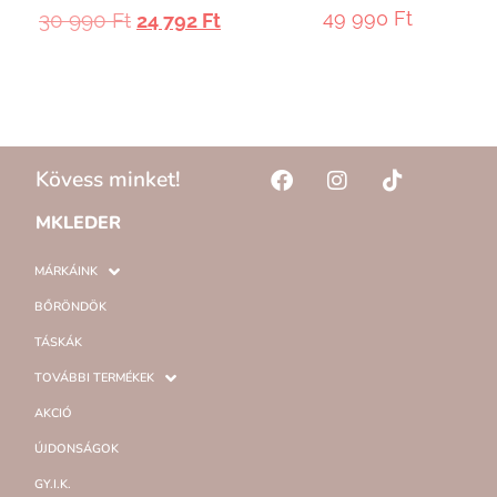
49 990
Ft
30 990
Ft
24 792
Ft
Kövess minket!
MKLEDER
MÁRKÁINK
BŐRÖNDÖK
TÁSKÁK
TOVÁBBI TERMÉKEK
AKCIÓ
ÚJDONSÁGOK
GY.I.K.