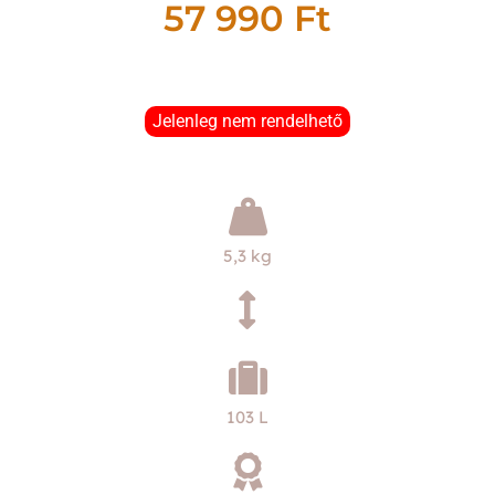
57 990
Ft
Jelenleg nem rendelhető
5,3 kg
103 L