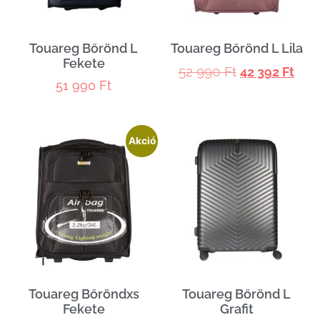
Touareg Bőrönd L
Touareg Bőrönd L Lila
Fekete
52 990
Ft
42 392
Ft
51 990
Ft
Akció
Touareg Bőröndxs
Touareg Bőrönd L
Fekete
Grafit