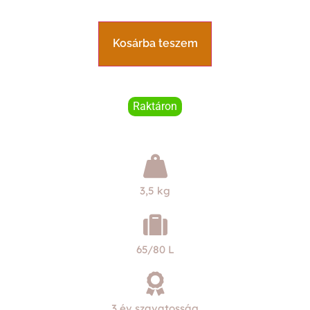
Kosárba teszem
Raktáron
3,5 kg
65/80 L
3 év szavatosság