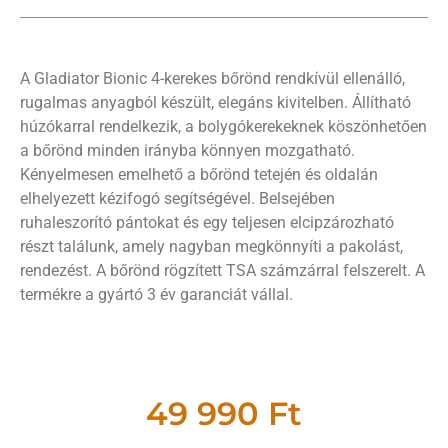
A Gladiator Bionic 4-kerekes bőrönd rendkívül ellenálló,
rugalmas anyagból készült, elegáns kivitelben. Állítható
húzókarral rendelkezik, a bolygókerekeknek köszönhetően
a bőrönd minden irányba könnyen mozgatható.
Kényelmesen emelhető a bőrönd tetején és oldalán
elhelyezett kézifogó segítségével. Belsejében
ruhaleszorító pántokat és egy teljesen elcipzározható
részt találunk, amely nagyban megkönnyíti a pakolást,
rendezést. A bőrönd rögzített TSA számzárral felszerelt. A
termékre a gyártó 3 év garanciát vállal.
49 990
Ft