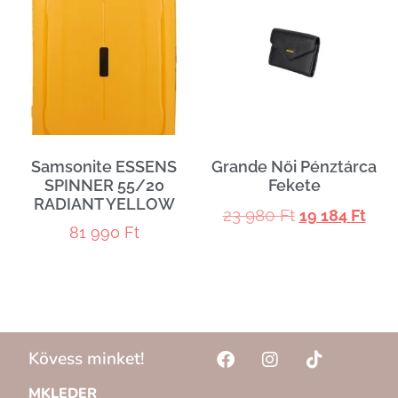
Samsonite ESSENS
Grande Női Pénztárca
SPINNER 55/20
Fekete
RADIANT YELLOW
23 980
Ft
19 184
Ft
81 990
Ft
Kövess minket!
MKLEDER