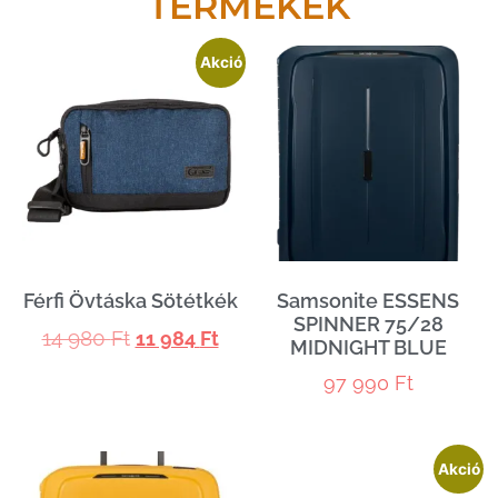
TERMÉKEK
Akció
Férfi Övtáska Sötétkék
Samsonite ESSENS
SPINNER 75/28
14 980
Ft
11 984
Ft
MIDNIGHT BLUE
97 990
Ft
Akció