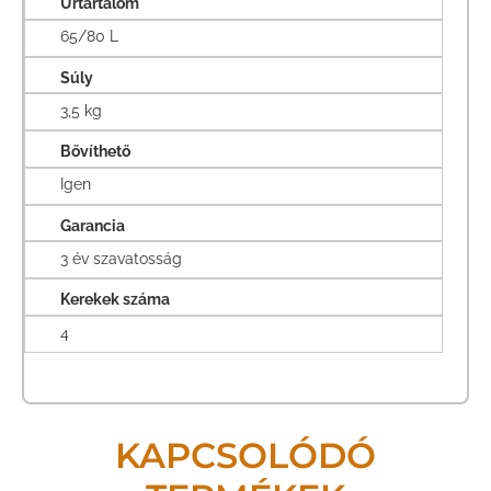
Űrtartalom
65/80 L
Súly
3,5 kg
Bővíthető
Igen
Garancia
3 év szavatosság
Kerekek száma
4
KAPCSOLÓDÓ