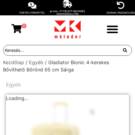
30 000,- FT FELETT INGYENES
FIZETÉS UTÁNVÉTTEL
CSOMAG VISSZAKÜLDÉS
HÁZHOZSZÁLLÍTÁS
0
Kezdőlap
/
Egyéb
/ Gladiator Bionic 4-kerekes
Bővíthető Bőrönd 65 cm Sárga
Egyéb
Loading...