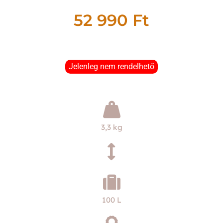
52 990
Ft
Jelenleg nem rendelhető
3,3 kg
100 L