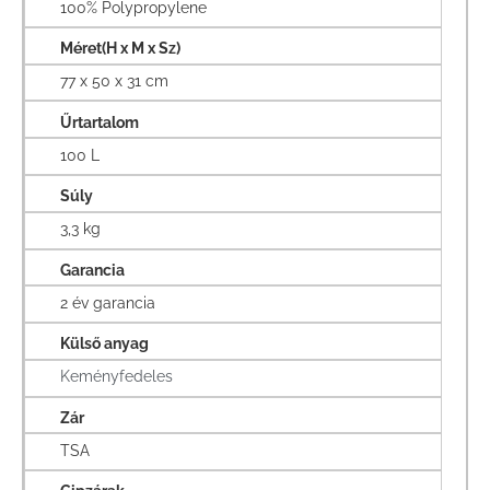
100% Polypropylene
Méret(H x M x Sz)
77 x 50 x 31 cm
Űrtartalom
100 L
Súly
3,3 kg
Garancia
2 év garancia
Külső anyag
Keményfedeles
Zár
TSA