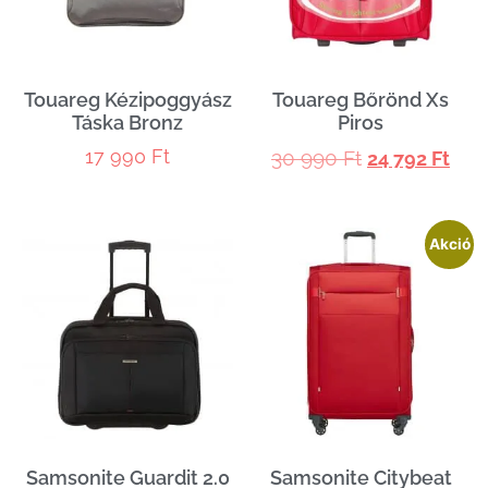
Touareg Kézipoggyász
Touareg Bőrönd Xs
Táska Bronz
Piros
17 990
Ft
30 990
Ft
24 792
Ft
Akció
Samsonite Guardit 2.0
Samsonite Citybeat