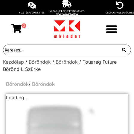
30 000,- FT FELETT INGYENES
FIZETÉS UTÁNVÉTTEL
CSOMAG VISSZAKÜLDÉS
HÁZHOZSZÁLLÍTÁS
0
Kezdőlap
/
Bőröndök
/
Bőröndök
/ Touareg Future
Bőrönd L Szürke
/
Bőröndök
Bőröndök
Loading...