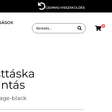
CSOMAG VISSZAKÜLDÉS
SÁGOK
0
sttáska
ntás
age-black