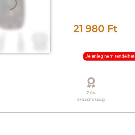
21 980
Ft
Jelenleg nem rendelhet
2 év
szavatosság