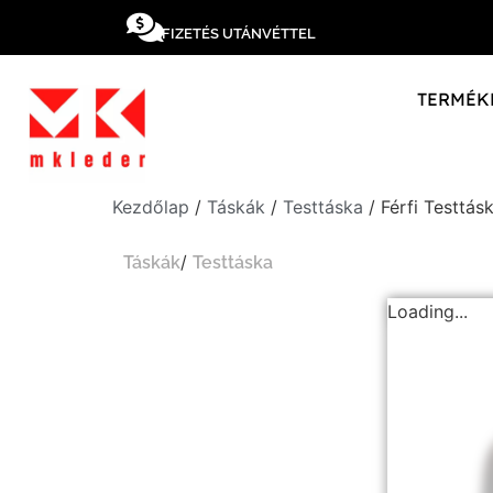
FIZETÉS UTÁNVÉTTEL
TERMÉK
Kezdőlap
/
Táskák
/
Testtáska
/ Férfi Testtás
/
Táskák
Testtáska
Loading...