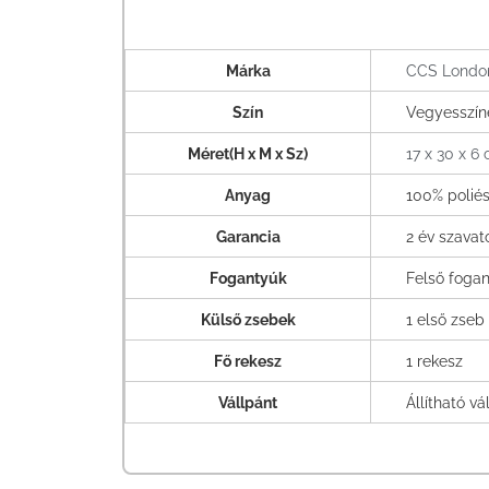
Márka
CCS Londo
Szín
Vegyesszín
Méret(H x M x Sz)
17 x 30 x 6
Anyag
100% polié
Garancia
2 év szava
Fogantyúk
Felső fogan
Külső zsebek
1 első zseb
Fő rekesz
1 rekesz
Vállpánt
Állítható vá