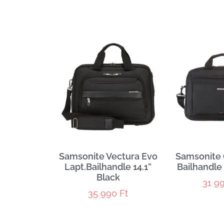
Samsonite Vectura Evo
Samsonite 
Lapt.Bailhandle 14.1”
Bailhandle 
Black
31 9
35 990
Ft