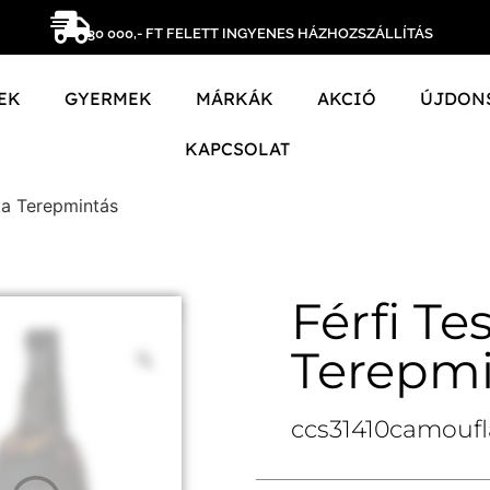
30 000,- FT FELETT INGYENES HÁZHOZSZÁLLÍTÁS
EK
GYERMEK
MÁRKÁK
AKCIÓ
ÚJDON
KAPCSOLAT
ka Terepmintás
Férfi Te
Terepmi
ccs31410camoufl