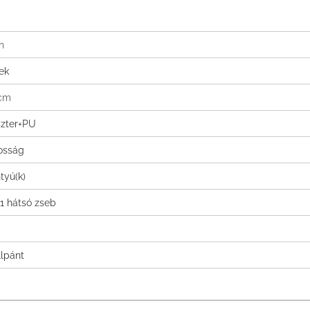
n
ek
 cm
szter+PU
tosság
tyú(k)
 1 hátsó zseb
llpánt