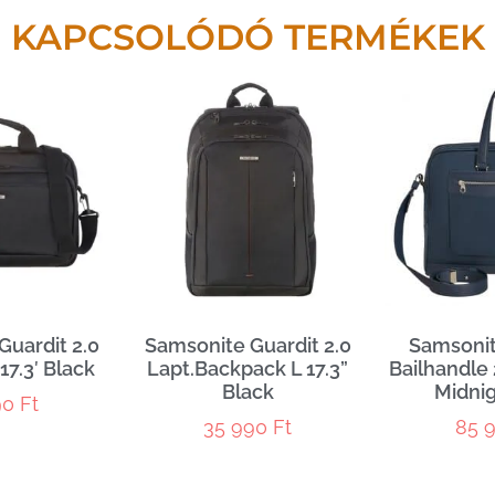
KAPCSOLÓDÓ TERMÉKEK
Guardit 2.0
Samsonite Guardit 2.0
Samsonite
17.3′ Black
Lapt.Backpack L 17.3”
Bailhandle 
Black
Midnig
90
Ft
35 990
Ft
85 