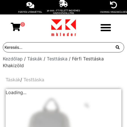
30 000,- FT FELETT INGYENES
FIZETÉS UTÁNVÉTTEL
CSOMAG VISSZAKÜLDÉS
HÁZHOZSZÁLLÍTÁS
0
Kezdőlap
/
Táskák
/
Testtáska
/ Férfi Testtáska
Khakizöld
/
Táskák
Testtáska
Loading...