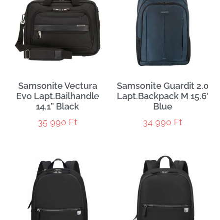
Samsonite Vectura
Samsonite Guardit 2.0
Evo Lapt.Bailhandle
Lapt.Backpack M 15.6′
14.1” Black
Blue
35 990
Ft
34 990
Ft