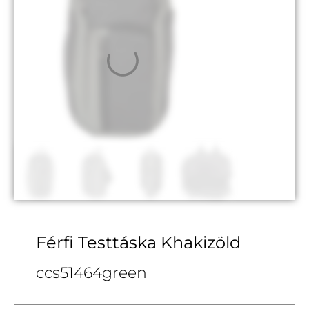
Férfi Testtáska Khakizöld
ccs51464green