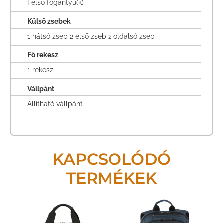
Felső fogantyú(k)
Külső zsebek
1 hátsó zseb 2 első zseb 2 oldalsó zseb
Fő rekesz
1 rekesz
Vállpánt
Állítható vállpánt
KAPCSOLÓDÓ
TERMÉKEK