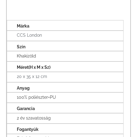
Márka
CCS London
Szín
Khakizöld
Méret(H x M x Sz)
20 x 35 x 12 cm
Anyag
100% poliészter+PU
Garancia
2 év szavatosság
Fogantyúk