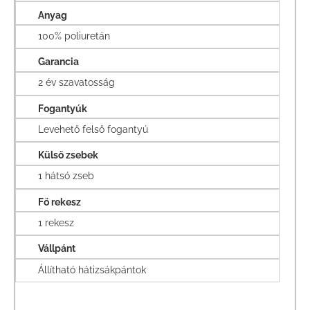
Anyag
100% poliuretán
Garancia
2 év szavatosság
Fogantyúk
Levehető felső fogantyú
Külső zsebek
1 hátsó zseb
Fő rekesz
1 rekesz
Vállpánt
Állítható hátizsákpántok