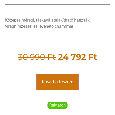
Közepes méretű, táskává átalakítható hátizsák,
virághímzéssel és levehető charmmal
30 990
Ft
24 792
Ft
Kosárba teszem
Raktáron