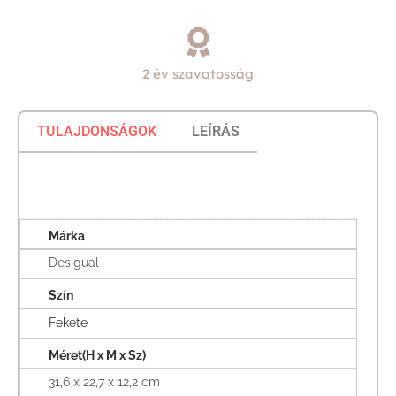
2 év szavatosság
TULAJDONSÁGOK
LEÍRÁS
Márka
Desigual
Szín
Fekete
Méret(H x M x Sz)
31,6 x 22,7 x 12,2 cm