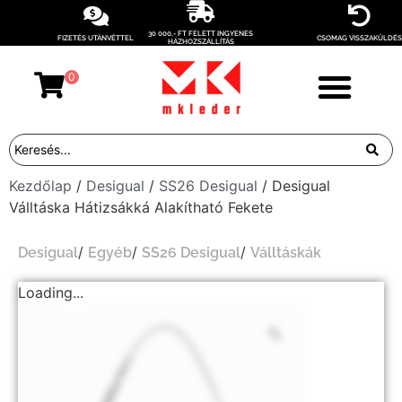
30 000,- FT FELETT INGYENES
FIZETÉS UTÁNVÉTTEL
CSOMAG VISSZAKÜLDÉS
HÁZHOZSZÁLLÍTÁS
0
Kezdőlap
/
Desigual
/
SS26 Desigual
/ Desigual
Válltáska Hátizsákká Alakítható Fekete
/
/
/
Desigual
Egyéb
SS26 Desigual
Válltáskák
Loading...