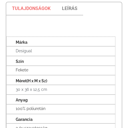
TULAJDONSÁGOK
LEÍRÁS
Márka
Desigual
Szín
Fekete
Méret(H x M x Sz)
30 x 36 x 12,5 cm
Anyag
100% poliuretán
Garancia
2 év szavatosság