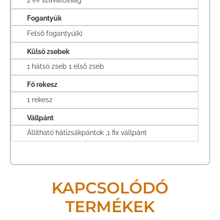
Fogantyúk
Felső fogantyú(k)
Külső zsebek
1 hátsó zseb 1 első zseb
Fő rekesz
1 rekesz
Vállpánt
Állítható hátizsákpántok ,1 fix vállpánt
KAPCSOLÓDÓ
TERMÉKEK