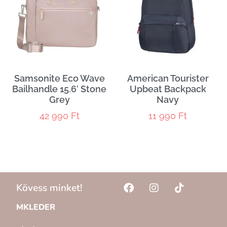
Samsonite Eco Wave
American Tourister
Bailhandle 15.6′ Stone
Upbeat Backpack
Grey
Navy
42 990
Ft
11 990
Ft
Kövess minket!
MKLEDER