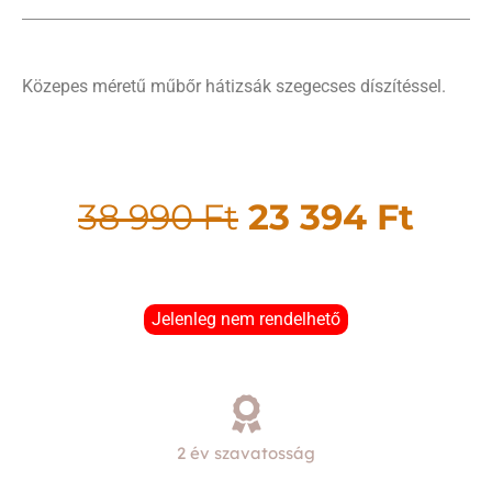
Közepes méretű műbőr hátizsák szegecses díszítéssel.
38 990
Ft
23 394
Ft
Jelenleg nem rendelhető
2 év szavatosság