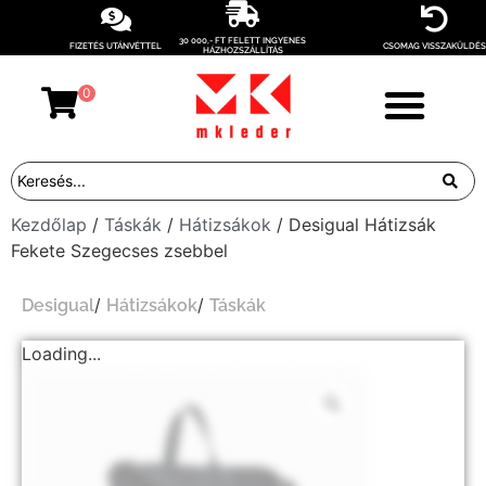
30 000,- FT FELETT INGYENES
FIZETÉS UTÁNVÉTTEL
CSOMAG VISSZAKÜLDÉS
HÁZHOZSZÁLLÍTÁS
0
Kezdőlap
/
Táskák
/
Hátizsákok
/ Desigual Hátizsák
Fekete Szegecses zsebbel
/
/
Desigual
Hátizsákok
Táskák
Loading...