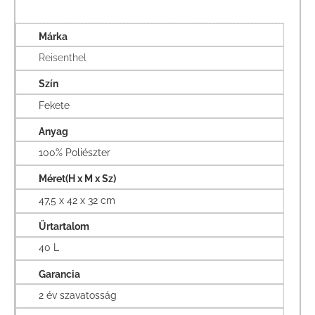
Márka
Reisenthel
Szín
Fekete
Anyag
100% Poliészter
Méret(H x M x Sz)
47,5 x 42 x 32 cm
Űrtartalom
40 L
Garancia
2 év szavatosság