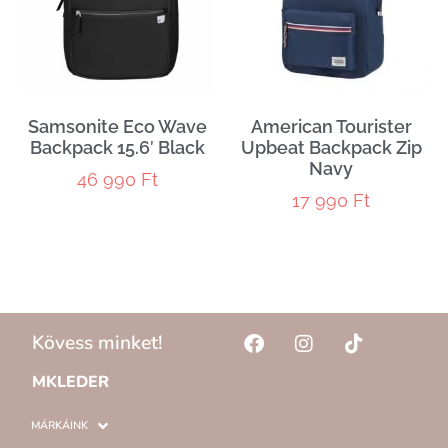
Samsonite Eco Wave
American Tourister
Backpack 15.6′ Black
Upbeat Backpack Zip
Navy
46 990
Ft
17 990
Ft
Kövess minket!
MKLEDER
MÁRKÁINK