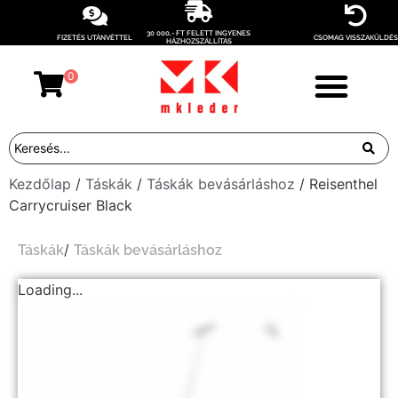
30 000,- FT FELETT INGYENES
FIZETÉS UTÁNVÉTTEL
CSOMAG VISSZAKÜLDÉS
HÁZHOZSZÁLLÍTÁS
0
Kezdőlap
/
Táskák
/
Táskák bevásárláshoz
/ Reisenthel
Carrycruiser Black
/
Táskák
Táskák bevásárláshoz
Loading...